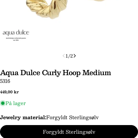
1
/
2
Aqua Dulce Curly Hoop Medium
SKU:
5316
Normal
449,00 kr
pris
På lager
Jewelry material:
Forgyldt Sterlingsølv
Stil et spørgsmål
Forgyldt Sterlingsølv