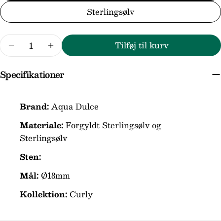
Dit
Sterlingsølv
navn
Din
Antal
email
Tilføj til kurv
Reducer mængden for Aqua Dulce Curly Hoo
Forøg mængden for Aqua Dulce Curl
Din
telefon
Specifikationer
Din
besked
Brand:
Aqua Dulce
Materiale:
Forgyldt Sterlingsølv og
Felterne markeret med * er obligatoriske.
Sterlingsølv
Send spørgsmål
Sten:
Mål:
Ø18mm
Kollektion:
Curly