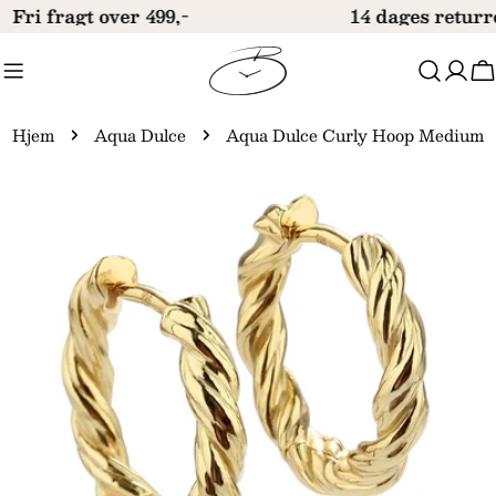
Gå
Fri fragt over 499,-
14 dages returr
til
indhold
V
Hjem
Aqua Dulce
Aqua Dulce Curly Hoop Medium
Gå
til
produktinformation
Åbn medie 0 i modal