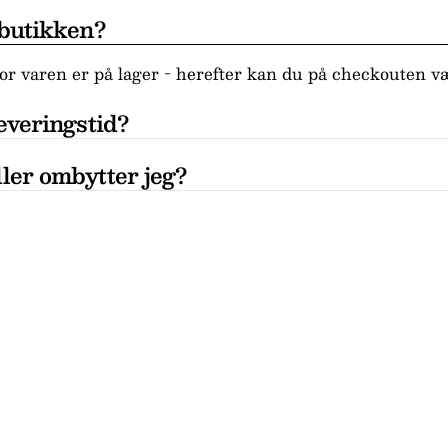
 butikken?
r varen er på lager - herefter kan du på checkouten væ
everingstid?
ler ombytter jeg?