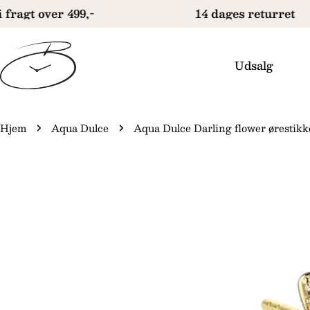
Gå
 fragt over 499,-
14 dages returret
til
indhold
Udsalg
Hjem
Aqua Dulce
Aqua Dulce Darling flower ørestikke
Gå
til
produktinformation