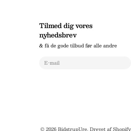
Tilmed dig vores
nyhedsbrev
& få de gode tilbud før alle andre
E-
mail
© 2026
BidstrupUre
.
Drevet af Shopify