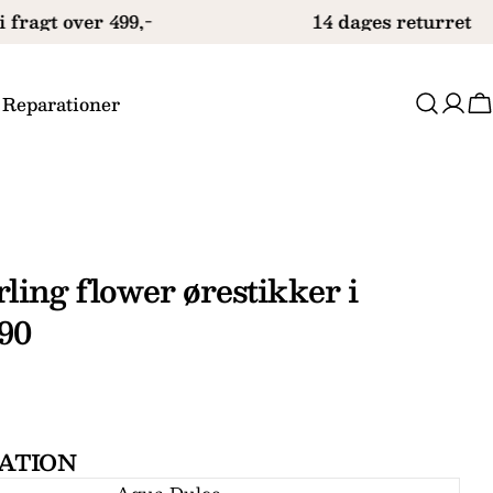
 fragt over 499,-
14 dages returret
 Reparationer
V
ling flower ørestikker i
690
Stil et spørgsmål
ATION