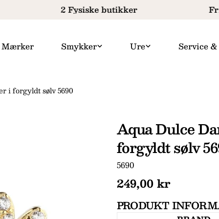
2 Fysiske butikker
Fri
Mærker
Smykker
Ure
Service &
r i forgyldt sølv 5690
Aqua Dulce Dar
forgyldt sølv 5
SKU:
5690
Normal
249,00 kr
pris
PRODUKT INFORM
Dit
navn