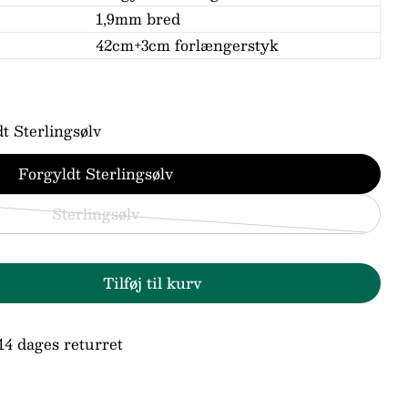
1,9mm bred
42cm+3cm forlængerstyk
t Sterlingsølv
Forgyldt Sterlingsølv
Sterlingsølv
Variant
Stil et spørgsmål
udsolgt
eller
Tilføj til kurv
r Aqua Dulce Fancy Halskæde
den for Aqua Dulce Fancy Halskæde
ikke
tilgængelig
14 dages returret
n