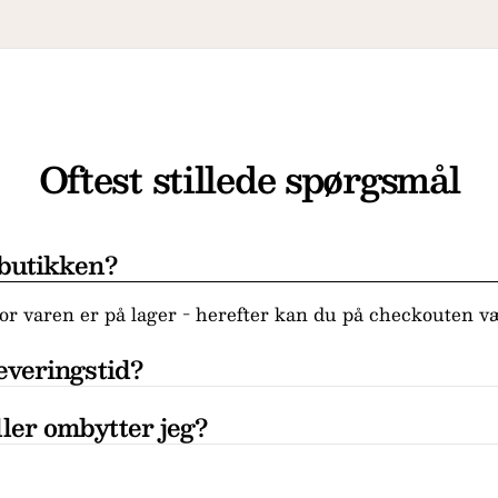
Oftest stillede spørgsmål
 butikken?
r varen er på lager - herefter kan du på checkouten væ
everingstid?
ler ombytter jeg?