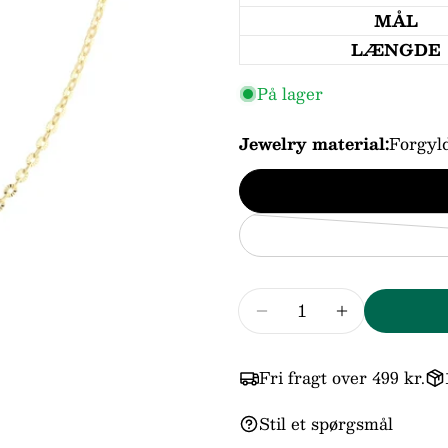
MÅL
LÆNGDE
På lager
Jewelry material:
Forgyld
Antal
Dit
Reducer mængden fo
Forøg mæng
navn
Din
email
Fri fragt over 499 kr.
Din
Stil et spørgsmål
telefo