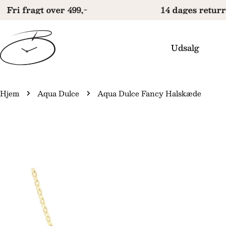
Gå
Fri fragt over 499,-
14 dages returre
til
indhold
Udsalg
Hjem
Aqua Dulce
Aqua Dulce Fancy Halskæde
Gå
il
produktinformation