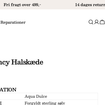
Fri fragt over 499,-
14 dages returre
 Reparationer
V
ncy Halskæde
ATION
Aqua Dulce
E
Forgyldt sterling sølv