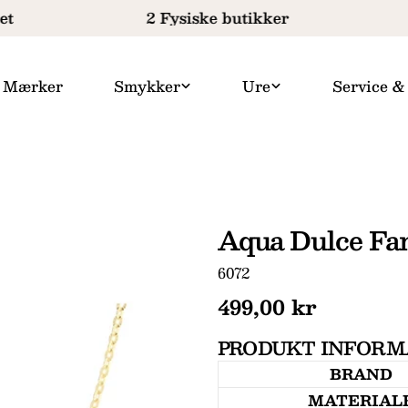
t
2 Fysiske butikker
Mærker
Smykker
Ure
Service &
Aqua Dulce Fa
SKU:
6072
Normal
499,00 kr
pris
PRODUKT INFORM
BRAND
MATERIAL