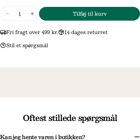
Antal
Tilføj til kurv
Reducer mængden for Aqua Dulce Koi øretråde i
Forøg mængden for Aqua Dulce Koi øret
Felterne markeret med * er obligatoriske.
Send spørgsmål
Fri fragt over 499 kr.
14 dages returret
Stil et spørgsmål
Oftest stillede spørgsmål
Kan jeg hente varen i butikken?