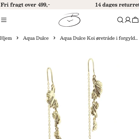
Gå
Fri fragt over 499,-
14 dages returre
til
indhold
V
Hjem
Aqua Dulce
Aqua Dulce Koi øretråde i forgyldt sølv 5613
Gå
til
produktinformation
Åbn medie 0 i modal