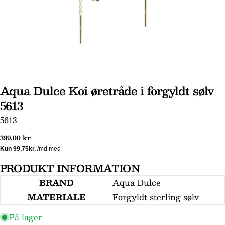
Aqua Dulce Koi øretråde i forgyldt sølv
5613
Stil et spørgsmål
SKU:
5613
Dit
navn
Normal
399,00 kr
pris
Din
email
PRODUKT INFORMATION
Din
BRAND
Aqua Dulce
telefon
MATERIALE
Forgyldt sterling sølv
Din
besked
På lager