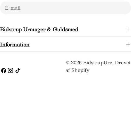
E-
mail
Bidstrup Urmager & Guldsmed
Information
Betalingsmetoder
© 2026
BidstrupUre
.
Drevet
af Shopify
Facebook
Instagram
TikTok