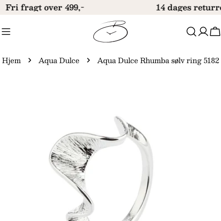
Gå
Fri fragt over 499,-
14 dages returr
til
indhold
V
Hjem
Aqua Dulce
Aqua Dulce Rhumba sølv ring 5182
Gå
til
produktinformation
Åbn medie 0 i modal