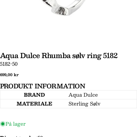
Aqua Dulce Rhumba sølv ring 5182
SKU:
5182-50
Normal
699,00 kr
pris
PRODUKT INFORMATION
BRAND
Aqua Dulce
MATERIALE
Sterling Sølv
Stil et spørgsmål
Dit
På lager
navn
Din