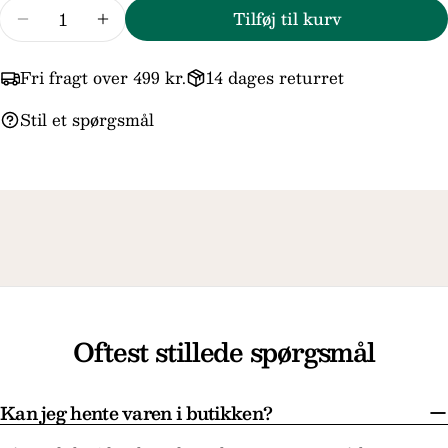
Antal
Tilføj til kurv
Reducer mængden for Aqua Dulce Rice dot øret
Forøg mængden for Aqua Dulce Rice do
Felterne markeret med * er obligatoriske.
Fri fragt over 499 kr.
14 dages returret
Send spørgsmål
Stil et spørgsmål
Oftest stillede spørgsmål
Kan jeg hente varen i butikken?