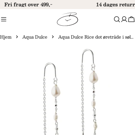
Gå
Fri fragt over 499,-
14 dages returr
til
indhold
V
Hjem
Aqua Dulce
Aqua Dulce Rice dot øretråde i sølv 5365
Gå
til
produktinformation
Åbn medie 0 i modal