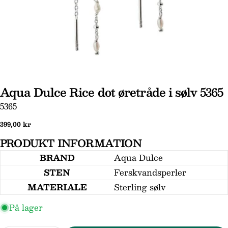
Aqua Dulce Rice dot øretråde i sølv 5365
Stil et spørgsmål
SKU:
5365
Dit
Normal
399,00 kr
navn
pris
PRODUKT INFORMATION
Din
BRAND
Aqua Dulce
email
STEN
Ferskvandsperler
Din
telefon
MATERIALE
Sterling sølv
Din
På lager
besked