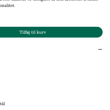
nalitet.
Stil et spørgsmål
Tilføj til kurv
g Classic 17423-700
 Bering Classic 17423-700
keret med * er obligatoriske.
Send spørgsmål
tål