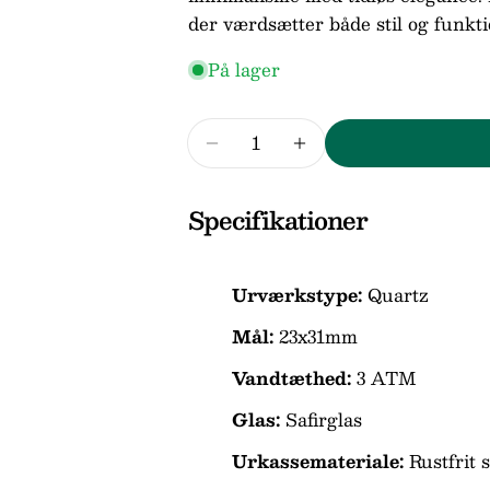
der værdsætter både stil og funktio
På lager
Dit
Antal
navn
Reducer mængden for Berin
Forøg mængden for
Din
email
Specifikationer
Din
telefon
Din
Urværkstype:
Quartz
besked
Mål:
23x31mm
Vandtæthed:
3 ATM
Felterne mar
Glas:
Safirglas
Urkassemateriale:
Rustfrit s