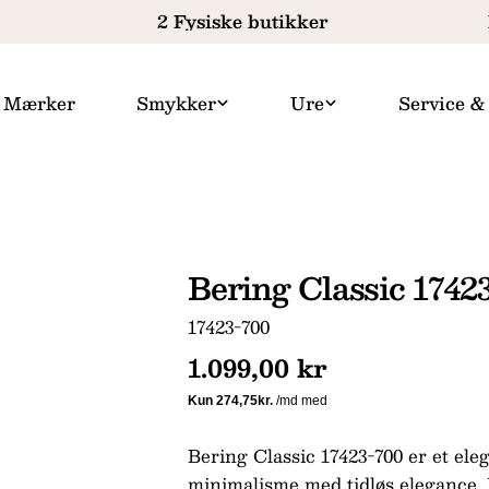
2 Fysiske butikker
F
Mærker
Smykker
Ure
Service &
Bering Classic 1742
SKU:
17423-700
Normal
1.099,00 kr
pris
Bering Classic 17423-700 er et el
minimalisme med tidløs elegance. 