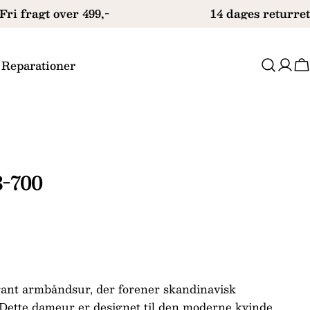
ri fragt over 499,-
14 dages returret
 Reparationer
V
3-700
egant armbåndsur, der forener skandinavisk
Dette dameur er designet til den moderne kvinde,