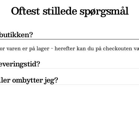
Oftest stillede spørgsmål
 butikken?
r varen er på lager - herefter kan du på checkouten væ
everingstid?
ler ombytter jeg?