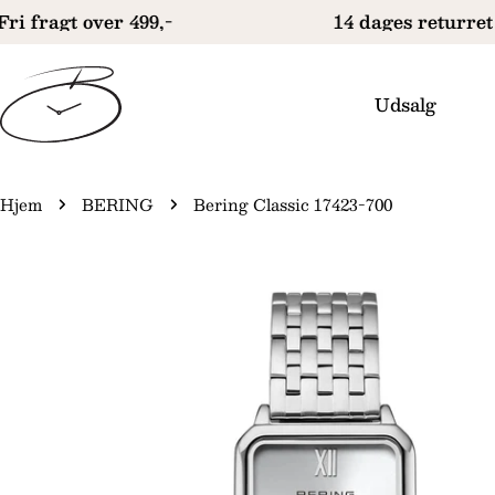
Gå
ri fragt over 499,-
14 dages returret
til
indhold
Udsalg
Hjem
BERING
Bering Classic 17423-700
Gå
il
produktinformation