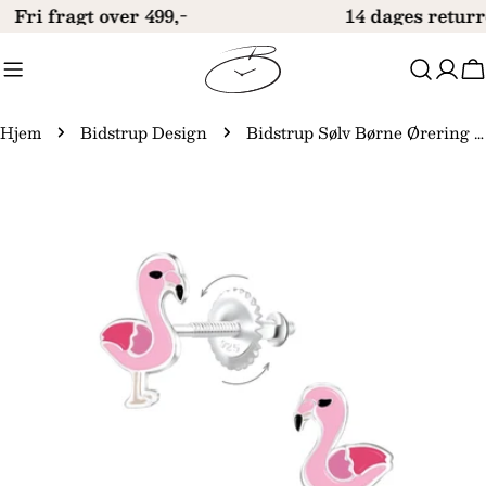
Gå
Fri fragt over 499,-
14 dages returr
til
indhold
V
Hjem
Bidstrup Design
Bidstrup Sølv Børne Ørering med Flamingo Skruelås 10009278
Gå
til
produktinformation
Åbn medie 0 i modal