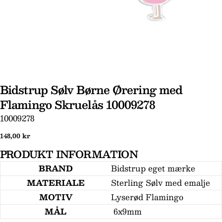
Bidstrup Sølv Børne Ørering med
Flamingo Skruelås 10009278
Stil et spørgsmål
SKU:
10009278
Dit
Normal
148,00 kr
navn
pris
PRODUKT INFORMATION
Din
email
BRAND
Bidstrup eget mærke
MATERIALE
Sterling Sølv med emalje
Din
telefon
MOTIV
Lyserød Flamingo
Din
MÅL
6x9mm
besked