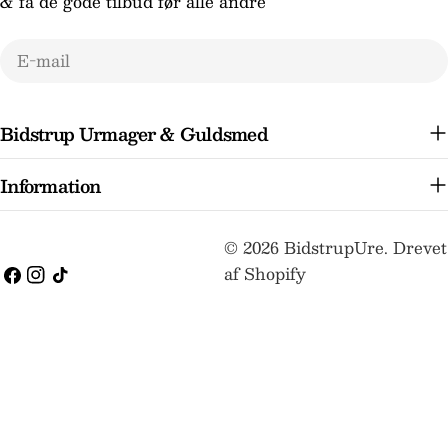
& få de gode tilbud før alle andre
E-
mail
Bidstrup Urmager & Guldsmed
Information
Betalingsmetoder
© 2026
BidstrupUre
.
Drevet
af Shopify
Facebook
Instagram
TikTok