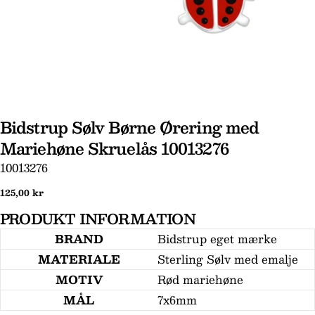
Bidstrup Sølv Børne Ørering med
Mariehøne Skruelås 10013276
Stil et spørgsmål
SKU:
10013276
Dit
Normal
125,00 kr
navn
pris
PRODUKT INFORMATION
Din
email
BRAND
Bidstrup eget mærke
MATERIALE
Sterling Sølv med emalje
Din
telefon
MOTIV
Rød mariehøne
Din
MÅL
7x6mm
besked