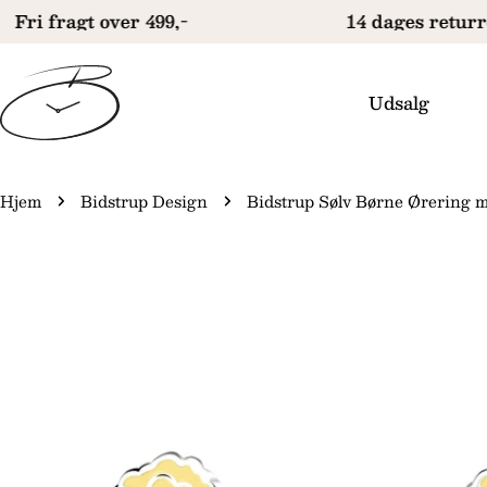
Gå
Fri fragt over 499,-
14 dages returre
til
indhold
Udsalg
Hjem
Bidstrup Design
Bidstrup Sølv Børne Ørering 
Gå
til
produktinformation