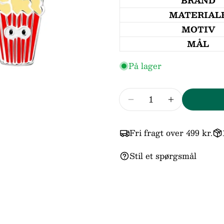
BRAND
email
MATERIAL
Din
MOTIV
telefo
MÅL
Din
beske
På lager
Antal
Felter
Reducer mængden fo
Forøg mæng
Fri fragt over 499 kr.
Stil et spørgsmål