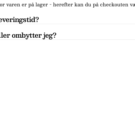
r varen er på lager - herefter kan du på checkouten væ
everingstid?
ler ombytter jeg?