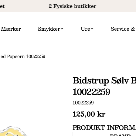
t
2 Fysiske butikker
Mærker
Smykker
Ure
Service &
med Popcorn 10022259
Bidstrup Sølv 
10022259
SKU:
10022259
Normal
125,00 kr
Dit
pris
navn
PRODUKT INFORM
Din