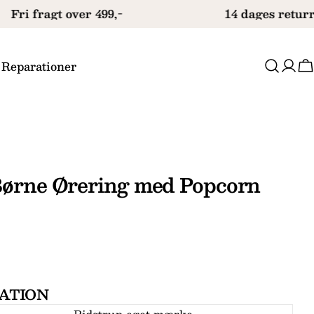
Fri fragt over 499,-
14 dages returr
 Reparationer
V
Børne Ørering med Popcorn
Stil et spørgsmål
ATION