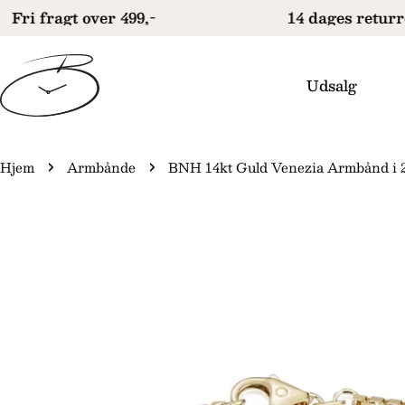
Gå
Fri fragt over 499,-
14 dages returre
til
indhold
Udsalg
Hjem
Armbånde
BNH 14kt Guld Venezia Armbånd i 
Gå
il
produktinformation