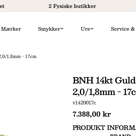
t
2 Fysiske butikker
Mærker
Smykker
Ure
Service &
2,0/1,8mm - 17cm
BNH 14kt Guld
2,0/1,8mm - 17
SKU:
v1420017c
Normal
7.388,00 kr
pris
PRODUKT INFORM