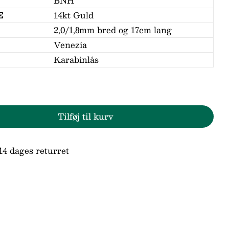
BNH
E
14kt Guld
2,0/1,8mm bred og 17cm lang
Venezia
Karabinlås
Tilføj til kurv
r BNH 14kt Guld Venezia Armbånd i 2,0/1,8mm 
den for BNH 14kt Guld Venezia Armbånd i 2,0/
Stil et spørgsmål
14 dages returret
n