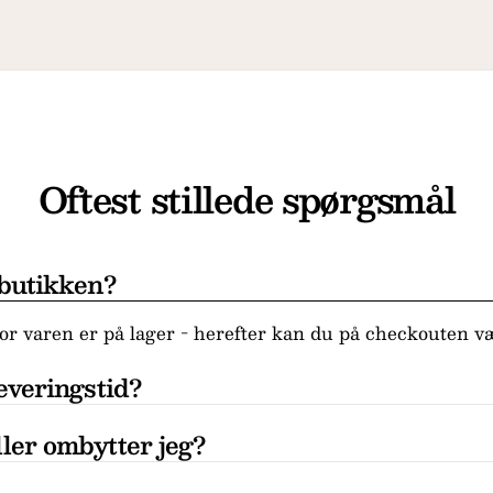
Oftest stillede spørgsmål
 butikken?
r varen er på lager - herefter kan du på checkouten væ
everingstid?
ler ombytter jeg?