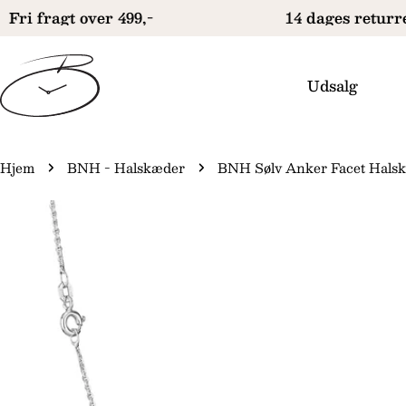
Gå
Fri fragt over 499,-
14 dages returre
til
indhold
Udsalg
Hjem
BNH - Halskæder
BNH Sølv Anker Facet Halsk
Gå
il
produktinformation