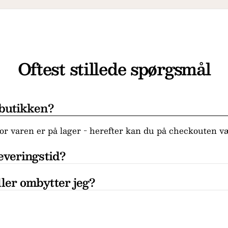
Oftest stillede spørgsmål
 butikken?
r varen er på lager - herefter kan du på checkouten væ
everingstid?
ler ombytter jeg?