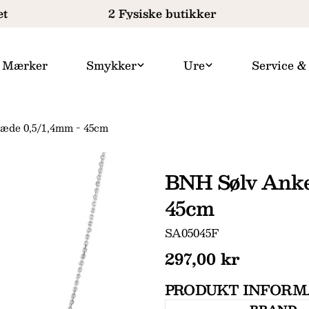
t
2 Fysiske butikker
Mærker
Smykker
Ure
Service &
æde 0,5/1,4mm - 45cm
BNH Sølv Anke
45cm
SKU:
SA05045F
Normal
297,00 kr
pris
PRODUKT INFORM