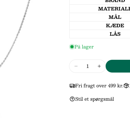
BRAND
MATERIAL
MÅL
KÆDE
LÅS
På lager
Antal
Reducer mængden fo
Forøg mæng
Dit
Fri fragt over 499 kr.
navn
Stil et spørgsmål
Din
email
Din
telefo
Din