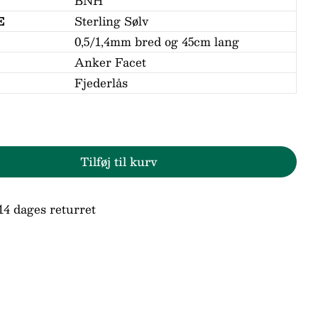
BNH
E
Sterling Sølv
0,5/1,4mm bred og 45cm lang
Anker Facet
Fjederlås
Tilføj til kurv
r BNH Sølv Anker Facet Halskæde 0,5/1,4mm - 
den for BNH Sølv Anker Facet Halskæde 0,5/1,
Stil et spørgsmål
14 dages returret
n