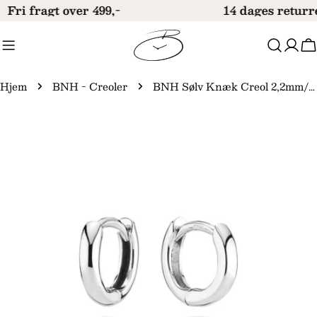
Gå
Fri fragt over 499,-
14 dages returr
til
indhold
V
Hjem
BNH - Creoler
BNH Sølv Knæk Creol 2,2mm/10,5mm
Gå
til
produktinformation
Åbn medie 0 i modal