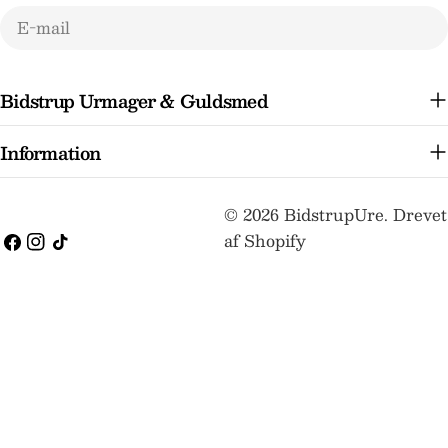
E-
mail
Bidstrup Urmager & Guldsmed
Information
Betalingsmetoder
© 2026
BidstrupUre
.
Drevet
af Shopify
Facebook
Instagram
TikTok