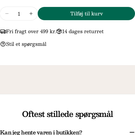
Antal
Tilføj til kurv
Reducer mængden for BNH Sølv Knæk Creol 
Forøg mængden for BNH Sølv Knæk 
Felterne markeret med * er obligatoriske.
Send spørgsmål
Fri fragt over 499 kr.
14 dages returret
Stil et spørgsmål
Oftest stillede spørgsmål
Kan jeg hente varen i butikken?