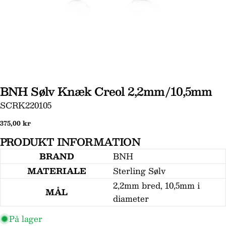
BNH Sølv Knæk Creol 2,2mm/10,5mm
SKU:
SCRK220105
Stil et spørgsmål
Normal
375,00 kr
Dit
pris
navn
PRODUKT INFORMATION
Din
BRAND
BNH
email
MATERIALE
Sterling Sølv
Din
2,2mm bred, 10,5mm i
telefon
MÅL
diameter
Din
besked
På lager