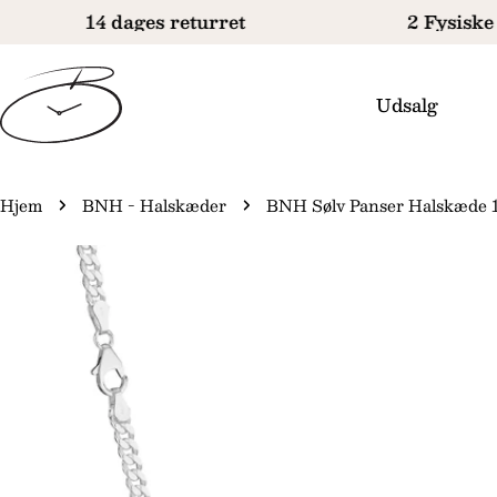
Gå
14 dages returret
2 Fysiske 
til
indhold
Udsalg
Hjem
BNH - Halskæder
BNH Sølv Panser Halskæde 1
Gå
il
produktinformation