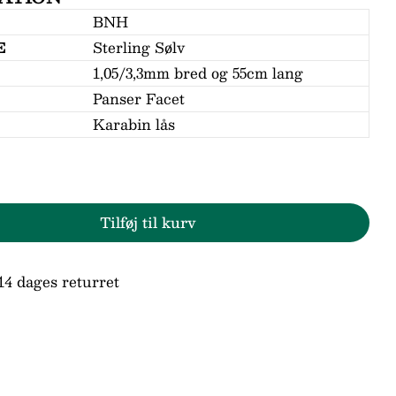
BNH
E
Sterling Sølv
1,05/3,3mm bred og 55cm lang
Panser Facet
Karabin lås
Tilføj til kurv
r BNH Sølv Panser Halskæde 1,05/3,3mm - 55cm
den for BNH Sølv Panser Halskæde 1,05/3,3mm 
Stil et spørgsmål
14 dages returret
n