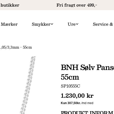
butikker
Fri fragt over 499,-
Mærker
Smykker
Ure
Service &
,05/3,3mm - 55cm
BNH Sølv Pans
55cm
SKU:
SP10555C
Normal
1.230,00 kr
pris
PRODUKT INFORM