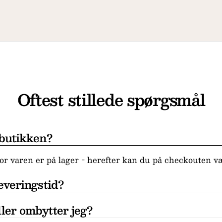
Oftest stillede spørgsmål
 butikken?
r varen er på lager - herefter kan du på checkouten væ
everingstid?
ler ombytter jeg?