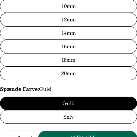
besked
10mm
12mm
Felterne markeret med * er obligatoriske.
14mm
Send spørgsmål
16mm
18mm
20mm
Spænde Farve:
Guld
Guld
Sølv
Antal