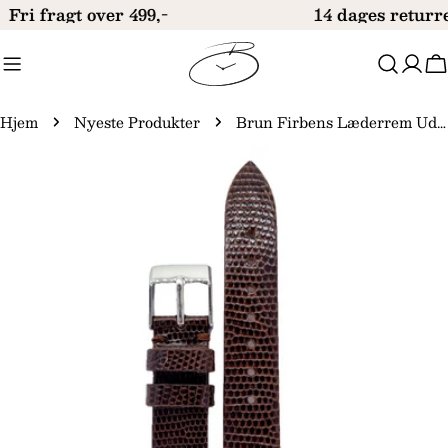
Gå
Fri fragt over 499,-
14 dages returre
til
indhold
V
Hjem
Nyeste Produkter
Brun Firbens Læderrem Uden Syning 617R.02
Gå
til
produktinformation
Åbn medie 0 i modal