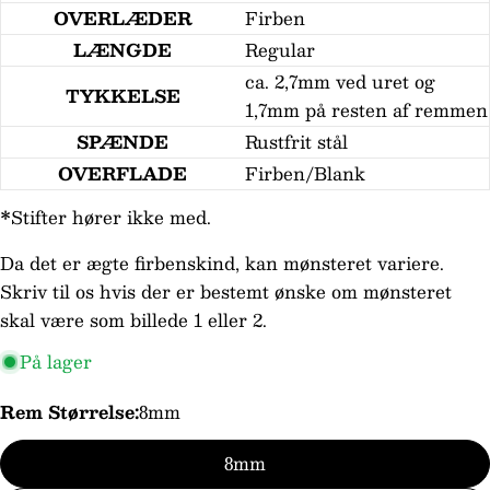
OVERLÆDER
Firben
LÆNGDE
Regular
ca. 2,7mm ved uret og
TYKKELSE
1,7mm på resten af remmen
SPÆNDE
Rustfrit stål
OVERFLADE
Firben/Blank
*Stifter hører ikke med.
Stil et spørgsmål
Da det er ægte firbenskind, kan mønsteret variere.
Skriv til os hvis der er bestemt ønske om mønsteret
Dit
skal være som billede 1 eller 2.
navn
Din
På lager
email
Rem Størrelse:
8mm
Din
telefon
8mm
Din