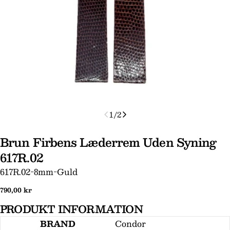
1
/
2
Brun Firbens Læderrem Uden Syning
617R.02
SKU:
617R.02-8mm-Guld
Normal
790,00 kr
pris
PRODUKT INFORMATION
BRAND
Condor