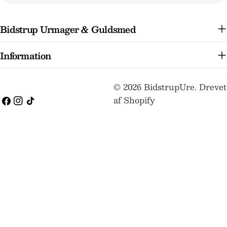
mail
Bidstrup Urmager & Guldsmed
Information
Betalingsmetoder
© 2026
BidstrupUre
.
Drevet
af Shopify
Facebook
Instagram
TikTok