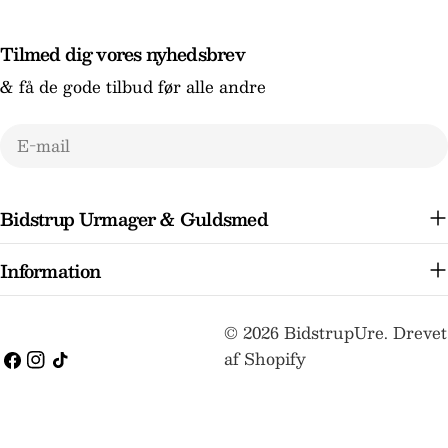
Tilmed dig vores nyhedsbrev
& få de gode tilbud før alle andre
E-
mail
Bidstrup Urmager & Guldsmed
Information
Betalingsmetoder
© 2026
BidstrupUre
.
Drevet
af Shopify
Facebook
Instagram
TikTok