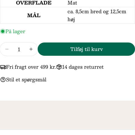
OVERFLADE
Mat
Din
besked
ca. 8,5cm bred og 12,5cm
MÅL
høj
På lager
Felterne markeret med * er obligatoriske.
Antal
Send spørgsmål
Tilføj til kurv
Reducer mængden for NOA Kids Fortinnet Flo
Forøg mængden for NOA Kids Fortinn
Fri fragt over 499 kr.
14 dages returret
Stil et spørgsmål