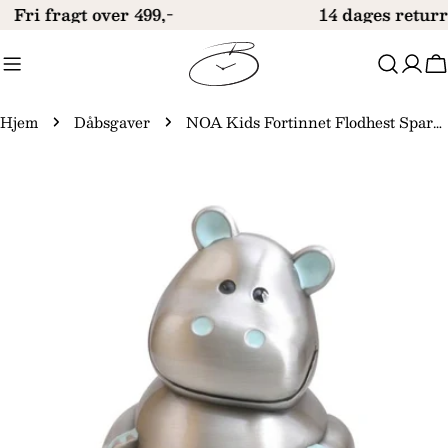
Gå
Fri fragt over 499,-
14 dages returr
til
indhold
V
Hjem
Dåbsgaver
NOA Kids Fortinnet Flodhest Sparebøsse med Lyseblå Ører 92015276206
Gå
til
produktinformation
Åbn medie 0 i modal