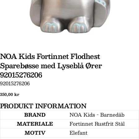
NOA Kids Fortinnet Flodhest
Sparebøsse med Lyseblå Ører
92015276206
SKU:
92015276206
Stil et spørgsmål
Normal
350,00 kr
Dit
pris
navn
PRODUKT INFORMATION
Din
BRAND
NOA Kids - Barnedåb
email
MATERIALE
Fortinnet Rustfrit Stål
Din
MOTIV
Elefant
telefon