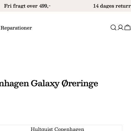
Fri fragt over 499,-
14 dages returre
 Reparationer
V
enhagen Galaxy Øreringe
Hultquist Copenhagen