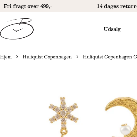
Gå
Fri fragt over 499,-
14 dages returret
til
indhold
Udsalg
Hjem
Hultquist Copenhagen
Hultquist Copenhagen G
Gå
il
produktinformation