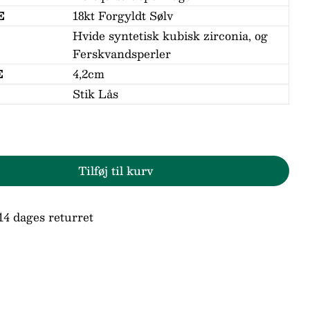
E
18kt Forgyldt Sølv
Hvide syntetisk kubisk zirconia, og
Ferskvandsperler
E
4,2cm
Stik Lås
Tilføj til kurv
r Hultquist Copenhagen Galaxy Øreringe S0802
den for Hultquist Copenhagen Galaxy Øreringe 
14 dages returret
Stil et spørgsmål