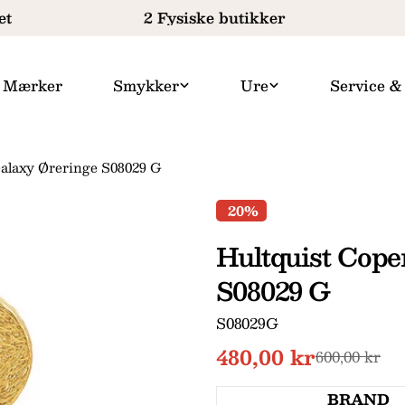
2 Fysiske butikker
Mærker
Smykker
Ure
Service &
alaxy Øreringe S08029 G
20%
Hultquist Cop
S08029 G
SKU:
S08029G
480,00 kr
Udsalgspris
Normal
600,00 kr
pris
BRAND