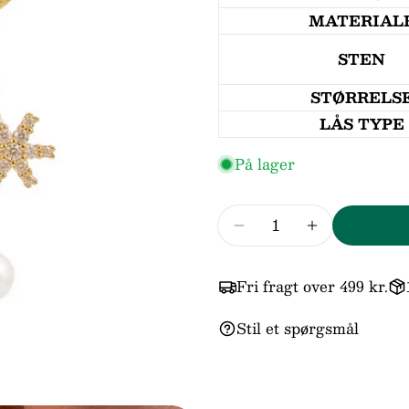
MATERIAL
STEN
STØRRELS
LÅS TYPE
På lager
Antal
Reducer mængden fo
Forøg mæng
Fri fragt over 499 kr.
Stil et spørgsmål
Dit
navn
Din