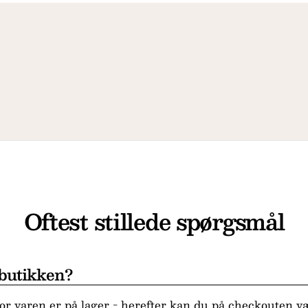
Oftest stillede spørgsmål
 butikken?
r varen er på lager - herefter kan du på checkouten væ