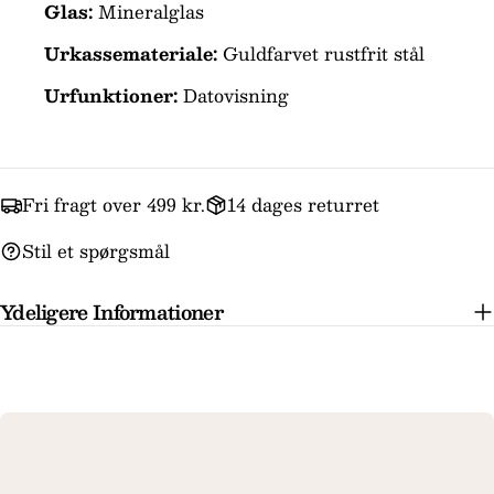
Glas:
Mineralglas
Felterne markeret med * er obligatoriske.
Urkassemateriale:
Guldfarvet rustfrit stål
Urfunktioner:
Datovisning
Send spørgsmål
Fri fragt over 499 kr.
14 dages returret
Stil et spørgsmål
Ydeligere Informationer