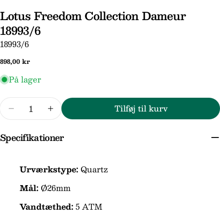
Lotus Freedom Collection Dameur
18993/6
SKU:
18993/6
Normal
898,00 kr
pris
På lager
Stil et spørgsmål
Antal
Tilføj til kurv
Reducer mængden for Lotus Freedom Collecti
Forøg mængden for Lotus Freedom Co
Dit
navn
Specifikationer
Din
email
Din
Urværkstype:
Quartz
telefon
Mål:
Ø26mm
Din
besked
Vandtæthed:
5 ATM