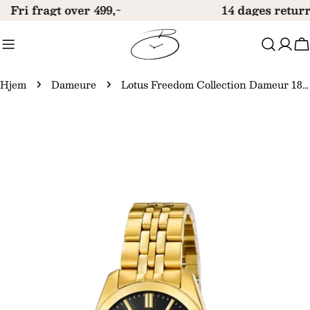
Gå
Fri fragt over 499,-
14 dages returr
til
indhold
V
Hjem
Dameure
Lotus Freedom Collection Dameur 18993/6
Gå
til
produktinformation