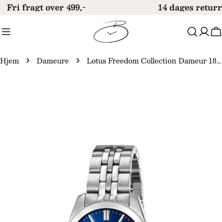
Gå
Fri fragt over 499,-
14 dages returr
til
indhold
V
Hjem
Dameure
Lotus Freedom Collection Dameur 18992/5
Gå
til
produktinformation