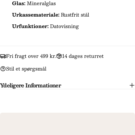
Glas:
Mineralglas
Felterne markeret med * er obligatoriske.
Urkassemateriale:
Rustfrit stål
Urfunktioner:
Datovisning
Send spørgsmål
Fri fragt over 499 kr.
14 dages returret
Stil et spørgsmål
Ydeligere Informationer