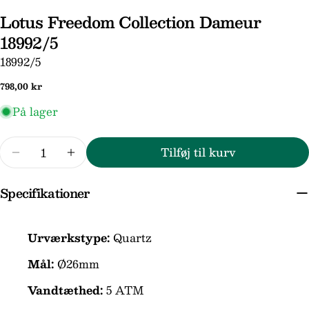
Lotus Freedom Collection Dameur
18992/5
SKU:
18992/5
Normal
798,00 kr
pris
På lager
Stil et spørgsmål
Antal
Tilføj til kurv
Reducer mængden for Lotus Freedom Collecti
Forøg mængden for Lotus Freedom Co
Dit
navn
Specifikationer
Din
email
Din
Urværkstype:
Quartz
telefon
Mål:
Ø26mm
Din
besked
Vandtæthed:
5 ATM