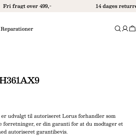
Fri fragt over 499,-
14 dages returre
 Reparationer
V
RH361AX9
er udvalgt til autoriseret Lorus forhandler som
forretninger, er din garanti for at du modtager et
Stil et spørgsmål
ed autoriseret garantibevis.