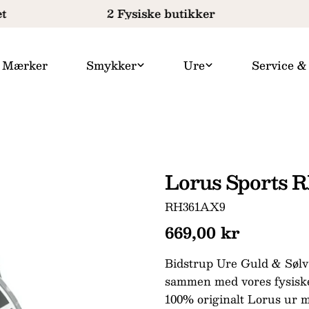
t
2 Fysiske butikker
Mærker
Smykker
Ure
Service &
Lorus Sports 
SKU:
RH361AX9
Normal
669,00 kr
pris
Bidstrup Ure Guld & Sølv 
sammen med vores fysiske 
100% originalt Lorus ur m