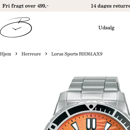
Gå
Fri fragt over 499,-
14 dages returre
til
indhold
Udsalg
Hjem
Herreure
Lorus Sports RH361AX9
Gå
til
produktinformation