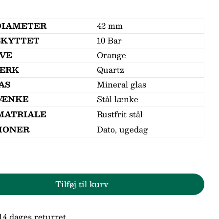
DIAMETER
42 mm
SKYTTET
10 Bar
IVE
Orange
n
ÆRK
Quartz
AS
Mineral glas
d
LÆNKE
Stål lænke
MATRIALE
Rustfrit stål
IONER
Dato, ugedag
ne markeret med * er obligatoriske.
Send spørgsmål
Tilføj til kurv
or Lorus Sports RH361AX9
den for Lorus Sports RH361AX9
14 dages returret