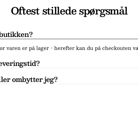
Oftest stillede spørgsmål
 butikken?
r varen er på lager - herefter kan du på checkouten væ
everingstid?
ler ombytter jeg?