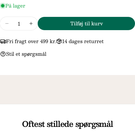
På lager
Antal
Felterne markeret med * er obligatoriske.
Tilføj til kurv
Reducer mængden for Lund Copenhagen 9kt G
Forøg mængden for Lund Copenhagen
Send spørgsmål
Fri fragt over 499 kr.
14 dages returret
Stil et spørgsmål
Oftest stillede spørgsmål