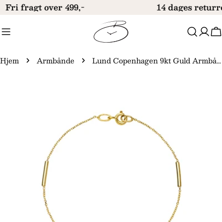
Gå
Fri fragt over 499,-
14 dages returr
til
indhold
V
Hjem
Armbånde
Lund Copenhagen 9kt Guld Armbånd med Aflange Led 3011125
Gå
til
produktinformation
Åbn medie 0 i modal