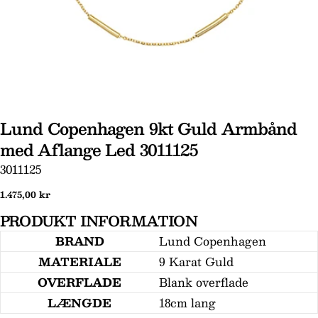
Lund Copenhagen 9kt Guld Armbånd
med Aflange Led 3011125
Stil et spørgsmål
SKU:
3011125
Dit
Normal
1.475,00 kr
navn
pris
PRODUKT INFORMATION
Din
email
BRAND
Lund Copenhagen
MATERIALE
9 Karat Guld
Din
telefon
OVERFLADE
Blank overflade
Din
LÆNGDE
18cm lang
besked