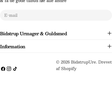
& få de gode tilbud før alle andre
E-
mail
Bidstrup Urmager & Guldsmed
Information
Betalingsmetoder
© 2026
BidstrupUre
.
Drevet
af Shopify
Facebook
Instagram
TikTok