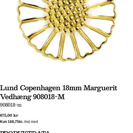
Lund Copenhagen 18mm Marguerit
Vedhæng 908018-M
SKU:
908018-m
Stil et spørgsmål
Normal
675,00 kr
Dit
pris
navn