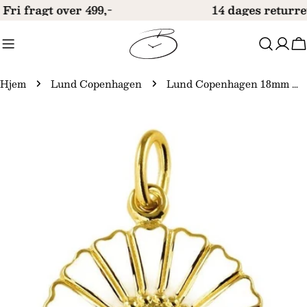
Gå
Fri fragt over 499,-
14 dages returre
til
indhold
V
Hjem
Lund Copenhagen
Lund Copenhagen 18mm Marguerit Vedhæng 908018-M
Gå
til
produktinformation
Åbn medie 0 i modal