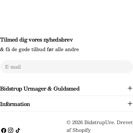
Tilmed dig vores nyhedsbrev
& få de gode tilbud før alle andre
E-
mail
Bidstrup Urmager & Guldsmed
Information
Betalingsmetoder
© 2026
BidstrupUre
.
Drevet
af Shopify
Facebook
Instagram
TikTok