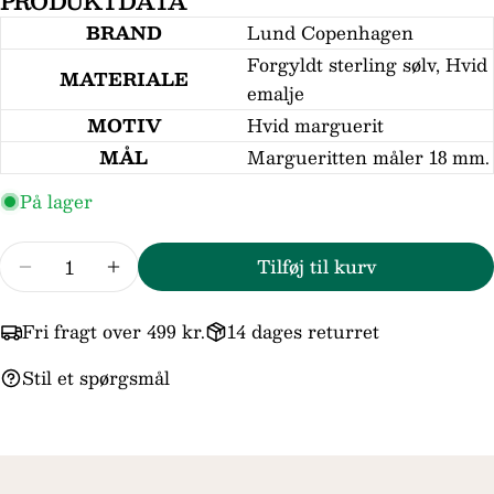
PRODUKTDATA
Din
BRAND
Lund Copenhagen
email
Forgyldt sterling sølv, Hvid
Din
MATERIALE
telefon
emalje
Din
MOTIV
Hvid marguerit
besked
MÅL
Margueritten måler 18 mm.
På lager
Felterne markeret med * er obligatoriske.
Antal
Tilføj til kurv
Reducer mængden for Lund Copenhagen 18m
Forøg mængden for Lund Copenhage
Send spørgsmål
Fri fragt over 499 kr.
14 dages returret
Stil et spørgsmål