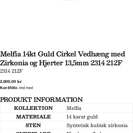
Melfia 14kt Guld Cirkel Vedhæng med
Zirkonia og Hjerter 13,5mm 2314 212F
SKU:
2314 212F
Stil et spørgsmål
Normal
2.600,00 kr
Dit
pris
navn
PRODUKT INFORMATION
Din
KOLLEKTION
Melfia
email
MATERIALE
14 karat guld
Din
telefon
STEN
Syntetisk kubisk zirkonia
Din