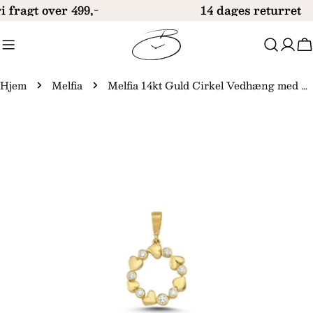
Gå
i fragt over 499,-
14 dages returret
til
indhold
V
Hjem
Melfia
Melfia 14kt Guld Cirkel Vedhæng med Zirkonia og Hjerter 13,5mm 2314 212F
Gå
til
produktinformation
Åbn medie 0 i modal