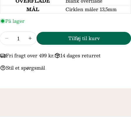
OVERFLADE
Blank overflade
besked
MÅL
Cirklen måler 13,5mm
På lager
Felterne markeret med * er obligatoriske.
Antal
Tilføj til kurv
Send spørgsmål
Reducer mængden for Melfia 14kt Guld Cirkel
Forøg mængden for Melfia 14kt Guld 
Fri fragt over 499 kr.
14 dages returret
Stil et spørgsmål