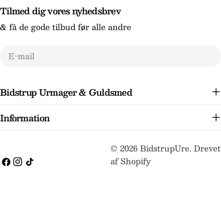
Tilmed dig vores nyhedsbrev
& få de gode tilbud før alle andre
E-
mail
Bidstrup Urmager & Guldsmed
Information
Betalingsmetoder
© 2026
BidstrupUre
.
Drevet
af Shopify
Facebook
Instagram
TikTok