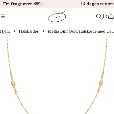
Gå
Fri fragt over 499,-
14 dages returr
til
indhold
V
Hjem
Halskæder
Melfia 14kt Guld Halskæde med Uendelighedstegn 2305 111F
Gå
til
produktinformation
Åbn medie 0 i modal