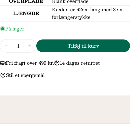
OVERFLADE
Blank overflade
telefon
Kæden er 42cm lang med 3cm
Din
LÆNGDE
forlængerstykke
besked
På lager
Felterne markeret med * er obligatoriske.
Antal
Tilføj til kurv
Reducer mængden for Melfia 14kt Guld Halsk
Forøg mængden for Melfia 14kt Guld
Send spørgsmål
Fri fragt over 499 kr.
14 dages returret
Stil et spørgsmål