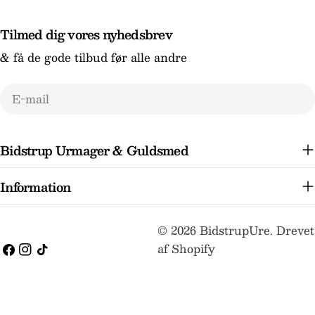
Tilmed dig vores nyhedsbrev
& få de gode tilbud før alle andre
E-
mail
Bidstrup Urmager & Guldsmed
Information
Betalingsmetoder
© 2026
BidstrupUre
.
Drevet
af Shopify
Facebook
Instagram
TikTok