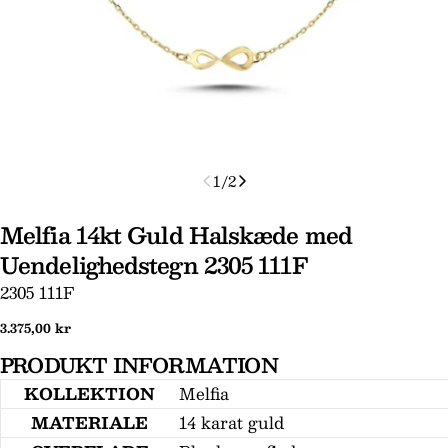
1
/
2
Melfia 14kt Guld Halskæde med
Uendelighedstegn 2305 111F
SKU:
2305 111F
Stil et spørgsmål
Normal
3.375,00 kr
Dit
pris
navn
PRODUKT INFORMATION
Din
KOLLEKTION
Melfia
email
MATERIALE
14 karat guld
Din