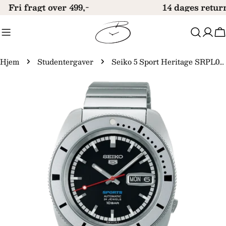
Gå
Fri fragt over 499,-
14 dages returre
til
indhold
V
Hjem
Studentergaver
Seiko 5 Sport Heritage SRPL05K1 Limited Edition
Gå
til
produktinformation
Åbn medie 0 i modal