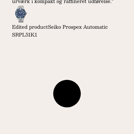
urværk i kompakt og raffineret udførelse."
Edited product
Seiko Prospex Automatic
SRPL51K1