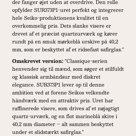
der fanger øjet uden at overdrive. Den rolle
opfylder SUR373P1-uret perfekt og integrerer
hele Seiko-produktionens kvalitet til en
overkommelig pris. Dets slanke visere er
drevet af et præcist quartzurværk og kører
rundt på en smuk mørkeblå urskive på 40,2
mm, som er beskyttet af et ridsefast safirglas."
Omskrevet version:
"Classique-serien
henvender sig til mænd, som søger et stilfuldt
og klassisk armbåndsur med diskret
elegance. SUR373P1 lever op til denne
ambition ved at forene Seikos velkendte
håndværk med en attraktiv pris. Uret har
raffinerede visere, som drives af et nøjagtigt
quartz-urværk, og en flot marineblå skive i
40,2 mm diameter – alt sammen beskyttet
under et slidstærkt safirglas."