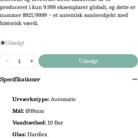
produceret i kun 9.999 eksemplarer globalt, og dette er
nummer 8921/9999 – et autentisk samlerobjekt med
Stil et spørgsmål
historisk værdi.
Dit
navn
Udsolgt
Din
email
Antal
Udsolgt
Din
Reducer mængden for Seiko 5 Sport Heritage 
Forøg mængden for Seiko 5 Sport Her
telefon
Specifikationer
Din
besked
Urværkstype:
Automatic
Mål:
Ø39mm
Felterne markeret med * er obligatoriske.
Vandtæthed:
10 Bar
Send spørgsmål
Glas:
Hardlex