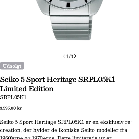
1
/
3
Udsolgt
Seiko 5 Sport Heritage SRPL05K1
Limited Edition
SKU:
SRPL05K1
Normal
3.595,00 kr
pris
Seiko 5 Sport Heritage SRPL05K1 er en eksklusiv re-
creation, der hylder de ikoniske Seiko-modeller fra
1960'erne og 1970'erne. Dette limiterede ur er