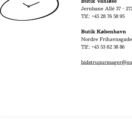
Butik Vanløse
Jernbane Allé 37 - 27
Tlf.: +45 28 76 58 95
Butik København
Nordre Frihavnsgade
Tlf.: +45 53 62 38 86
bidstrupurmager@ou
Sif Jakobs Ellera Waves Ring SJ-R3869-