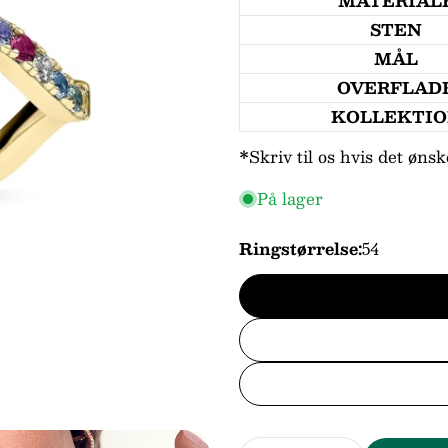
MATERIAL
STEN
MÅL
OVERFLAD
KOLLEKTI
Dit
*Skriv til os hvis det ønsk
navn
Din
På lager
email
Din
Ringstørrelse:
54
telefo
Din
beske
Felter