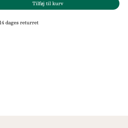
Tilføj til kurv
r Sif Jakobs Ellera Waves Ring SJ-R3869-XCZ-
den for Sif Jakobs Ellera Waves Ring SJ-R3869
14 dages returret