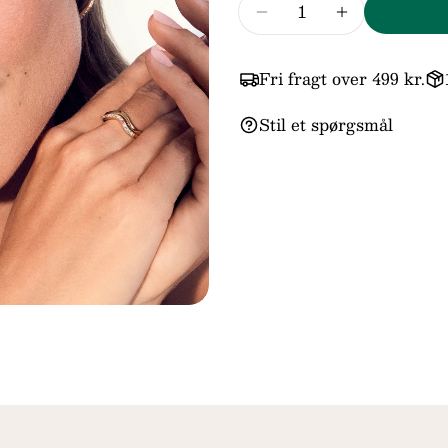
Antal
Reducer mængden fo
Forøg mæng
Fri fragt over 499 kr.
Stil et spørgsmål
 modal