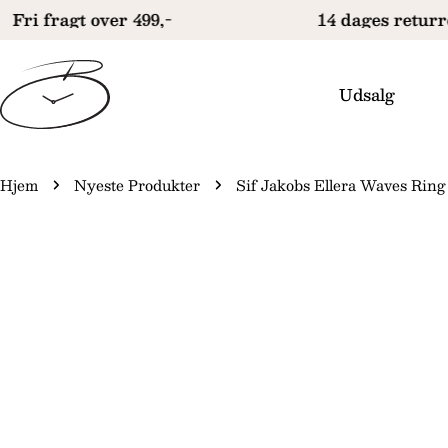
Gå
Fri fragt over 499,-
14 dages returre
til
indhold
Udsalg
Hjem
Nyeste Produkter
Sif Jakobs Ellera Waves Ri
Gå
il
produktinformation