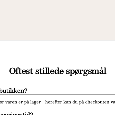
Oftest stillede spørgsmål
 butikken?
r varen er på lager - herefter kan du på checkouten væ
everingstid?