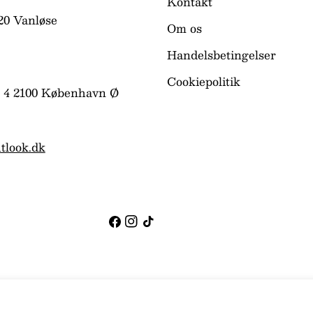
Kontakt
20 Vanløse
Om os
Handelsbetingelser
Cookiepolitik
 4 2100 København Ø
tlook.dk
Facebook
Instagram
TikTok
XCZ-YG