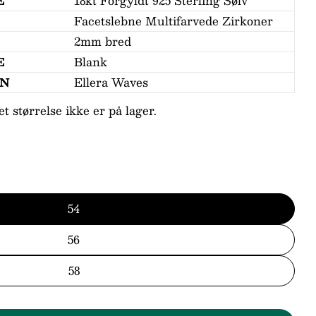
E
18kt Forgyldt 925 Sterling Sølv
Facetslebne Multifarvede Zirkoner
2mm bred
E
Blank
Stil et spørgsmål
ON
Ellera Waves
et størrelse ikke er på lager.
n
54
d
56
58
ne markeret med * er obligatoriske.
Send spørgsmål