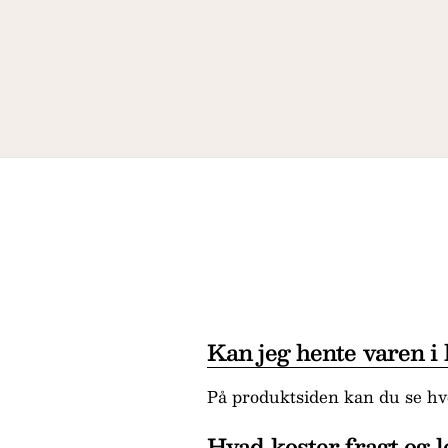
Kan jeg hente varen i
På produktsiden kan du se hvo
Hvad koster fragt og l