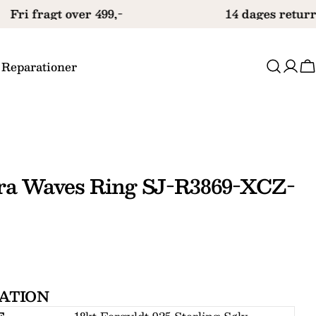
Fri fragt over 499,-
14 dages returre
 Reparationer
V
era Waves Ring SJ-R3869-XCZ-
ATION