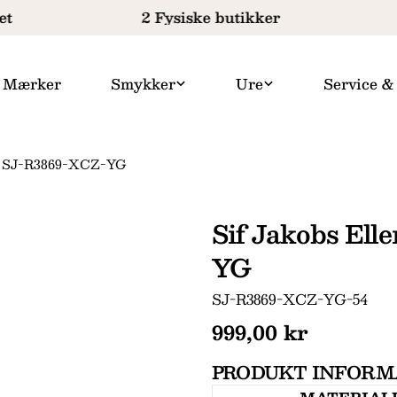
t
2 Fysiske butikker
Mærker
Smykker
Ure
Service &
ng SJ-R3869-XCZ-YG
Sif Jakobs Ell
YG
SKU:
SJ-R3869-XCZ-YG-54
Normal
999,00 kr
pris
PRODUKT INFORM