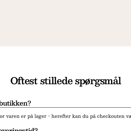
Oftest stillede spørgsmål
 butikken?
r varen er på lager - herefter kan du på checkouten væ
everingstid?