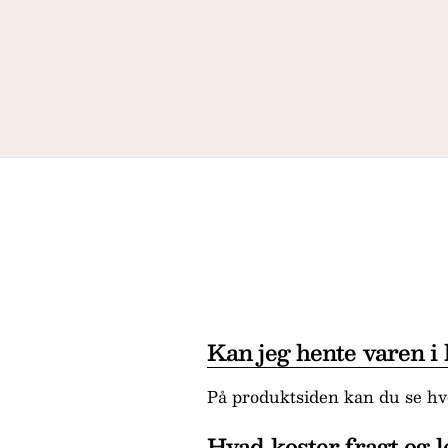
Kan jeg hente varen i
På produktsiden kan du se hvo
Hvad koster fragt og l