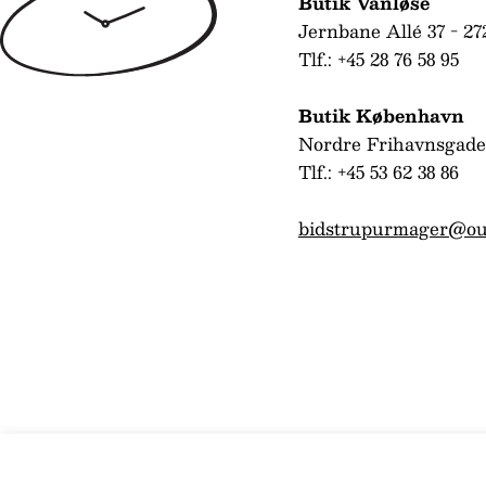
Butik Vanløse
Jernbane Allé 37 - 27
Tlf.: +45 28 76 58 95
Butik København
Nordre Frihavnsgade
Tlf.: +45 53 62 38 86
bidstrupurmager@ou
Sif Jakobs Sophia Ur SJ-W1037-CZ