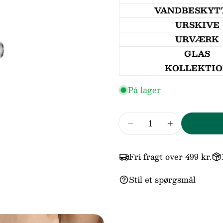
VANDBESKYT
URSKIVE
URVÆRK
GLAS
Dit
KOLLEKTI
navn
På lager
Din
email
Antal
Din
Reducer mængden fo
Forøg mæng
telefo
Din
beske
Fri fragt over 499 kr.
Stil et spørgsmål
Felter