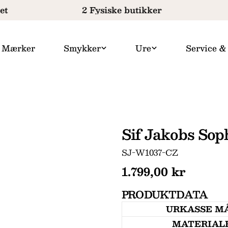
t
2 Fysiske butikker
Mærker
Smykker
Ure
Service &
Sif Jakobs So
SKU:
SJ-W1037-CZ
Normal
1.799,00 kr
pris
PRODUKTDATA
URKASSE M
MATERIAL