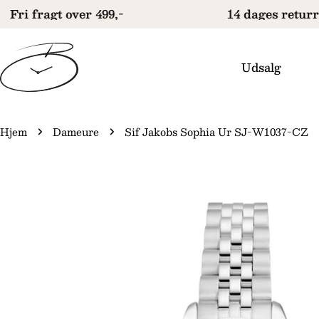
Gå
Fri fragt over 499,-
14 dages returre
til
indhold
Udsalg
Hjem
Dameure
Sif Jakobs Sophia Ur SJ-W1037-CZ
Gå
il
produktinformation