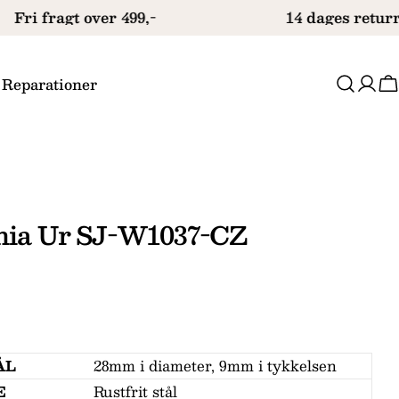
Fri fragt over 499,-
14 dages returre
 Reparationer
V
phia Ur SJ-W1037-CZ
ÅL
28mm i diameter, 9mm i tykkelsen
E
Rustfrit stål