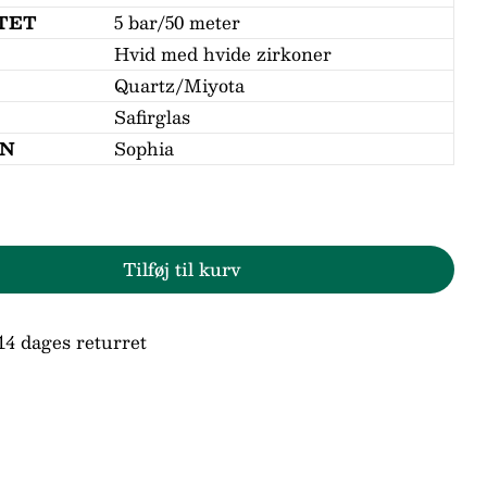
TET
5 bar/50 meter
Hvid med hvide zirkoner
Quartz/Miyota
Stil et spørgsmål
Safirglas
ON
Sophia
Tilføj til kurv
r Sif Jakobs Sophia Ur SJ-W1037-CZ
den for Sif Jakobs Sophia Ur SJ-W1037-CZ
n
d
14 dages returret
ne markeret med * er obligatoriske.
Send spørgsmål