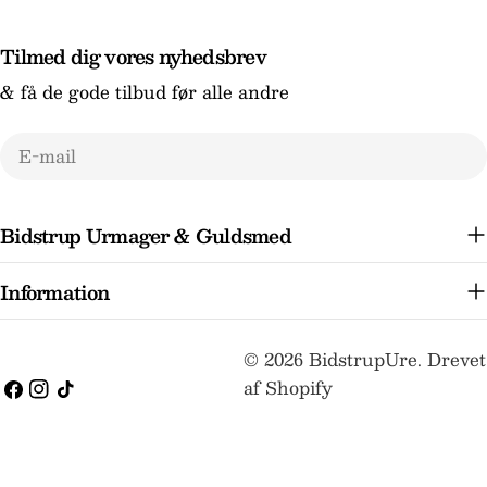
Tilmed dig vores nyhedsbrev
& få de gode tilbud før alle andre
E-
mail
Bidstrup Urmager & Guldsmed
Information
Betalingsmetoder
© 2026
BidstrupUre
.
Drevet
af Shopify
Facebook
Instagram
TikTok