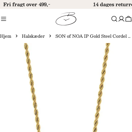
Gå
Fri fragt over 499,-
14 dages returr
til
indhold
V
Hjem
Halskæder
SON of NOA IP Gold Steel Cordel Halskæde 4mm/55cm 20890222860
Gå
til
produktinformation
Åbn medie 0 i modal