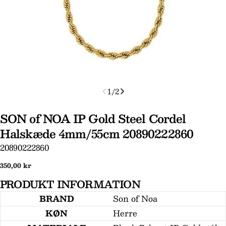
1
/
2
SON of NOA IP Gold Steel Cordel
Halskæde 4mm/55cm 20890222860
SKU:
20890222860
Stil et spørgsmål
Normal
350,00 kr
Dit
pris
navn
PRODUKT INFORMATION
Din
BRAND
Son of Noa
email
KØN
Herre
Din