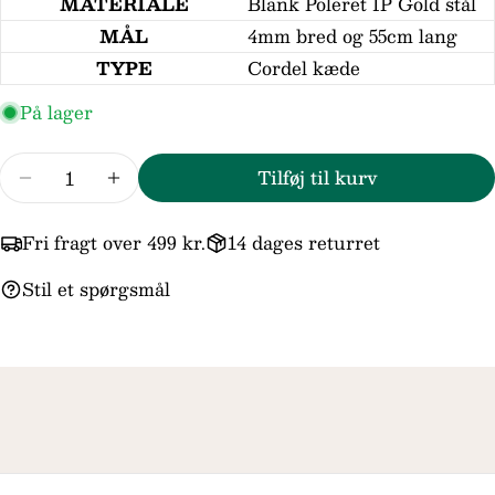
MATERIALE
Blank Poleret IP Gold stål
telefon
MÅL
4mm bred og 55cm lang
Din
TYPE
Cordel kæde
besked
På lager
Felterne markeret med * er obligatoriske.
Antal
Tilføj til kurv
Reducer mængden for SON of NOA IP Gold St
Forøg mængden for SON of NOA IP G
Send spørgsmål
Fri fragt over 499 kr.
14 dages returret
Stil et spørgsmål