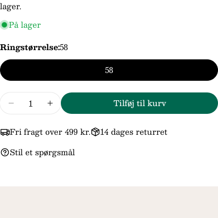
telefon
lager.
Din
På lager
besked
Ringstørrelse:
58
Felterne markeret med * er obligatoriske.
58
Send spørgsmål
Antal
Tilføj til kurv
Reducer mængden for Støvring Design 14kt Gul
Forøg mængden for Støvring Design 14
Fri fragt over 499 kr.
14 dages returret
Stil et spørgsmål