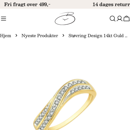
Gå
Fri fragt over 499,-
14 dages returr
til
indhold
V
Hjem
Nyeste Produkter
Støvring Design 14kt Guld Ring Flettet med Zirkonia 72205989
Gå
til
produktinformation
Åbn medie 0 i modal