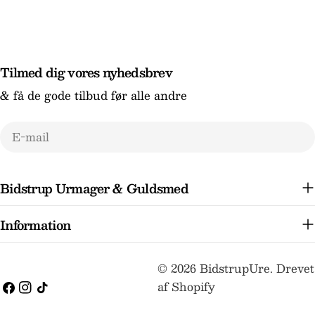
Tilmed dig vores nyhedsbrev
& få de gode tilbud før alle andre
E-
mail
Bidstrup Urmager & Guldsmed
Information
Betalingsmetoder
© 2026
BidstrupUre
.
Drevet
af Shopify
Facebook
Instagram
TikTok