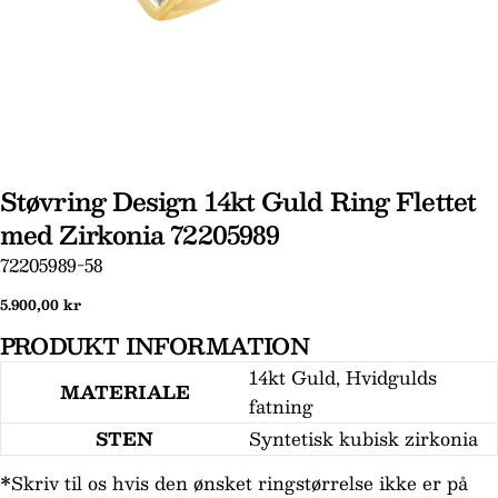
Støvring Design 14kt Guld Ring Flettet
med Zirkonia 72205989
SKU:
72205989-58
Normal
5.900,00 kr
pris
Stil et spørgsmål
PRODUKT INFORMATION
Dit
14kt Guld, Hvidgulds
MATERIALE
navn
fatning
Din
STEN
Syntetisk kubisk zirkonia
email
*Skriv til os hvis den ønsket ringstørrelse ikke er på
Din