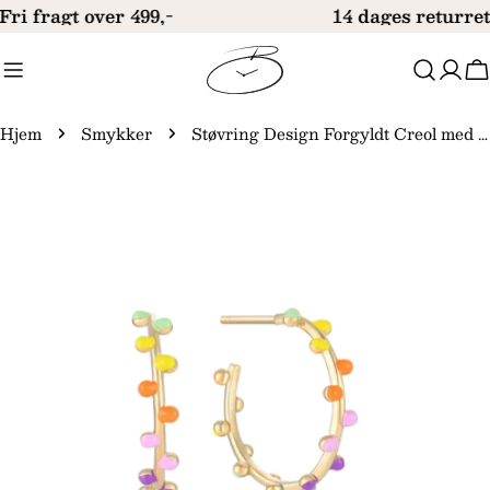
Gå
Fri fragt over 499,-
14 dages returret
til
indhold
V
Hjem
Smykker
Støvring Design Forgyldt Creol med Farvet Knopper F10323957
Gå
til
produktinformation
Åbn medie 0 i modal