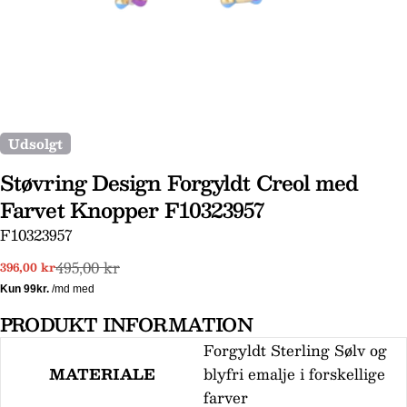
Udsolgt
Støvring Design Forgyldt Creol med
Farvet Knopper F10323957
Stil et spørgsmål
SKU:
F10323957
Dit
495,00 kr
396,00 kr
Udsalgspris
Normal
navn
pris
Din
PRODUKT INFORMATION
email
Forgyldt Sterling Sølv og
Din
telefon
MATERIALE
blyfri emalje i forskellige
farver
Din