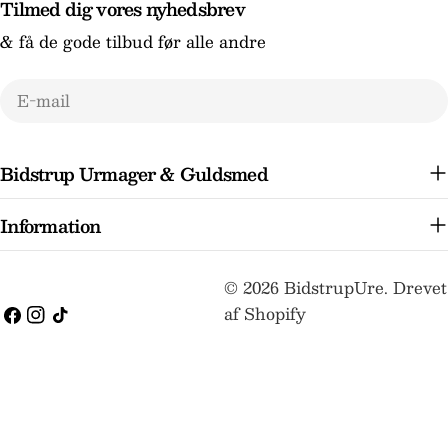
Tilmed dig vores nyhedsbrev
& få de gode tilbud før alle andre
E-
mail
Bidstrup Urmager & Guldsmed
Information
Betalingsmetoder
© 2026
BidstrupUre
.
Drevet
af Shopify
Facebook
Instagram
TikTok