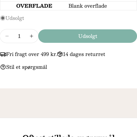
besked
OVERFLADE
Blank overflade
Udsolgt
Felterne markeret med * er obligatoriske.
Antal
Udsolgt
Reducer mængden for Støvring Design Forgyld
Forøg mængden for Støvring Design F
Send spørgsmål
Fri fragt over 499 kr.
14 dages returret
Stil et spørgsmål