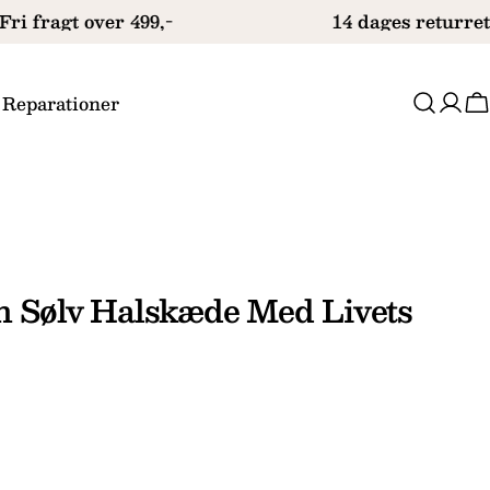
ri fragt over 499,-
14 dages returret
 Reparationer
V
n Sølv Halskæde Med Livets
Stil et spørgsmål