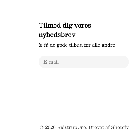
Tilmed dig vores
nyhedsbrev
& få de gode tilbud før alle andre
E-
mail
© 2026
BidstrupUre
.
Drevet af Shopify