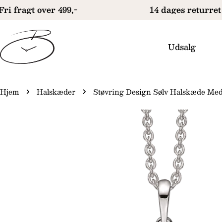
Gå
ri fragt over 499,-
14 dages returret
til
indhold
Udsalg
Hjem
Halskæder
Støvring Design Sølv Halskæde Med
Gå
til
produktinformation