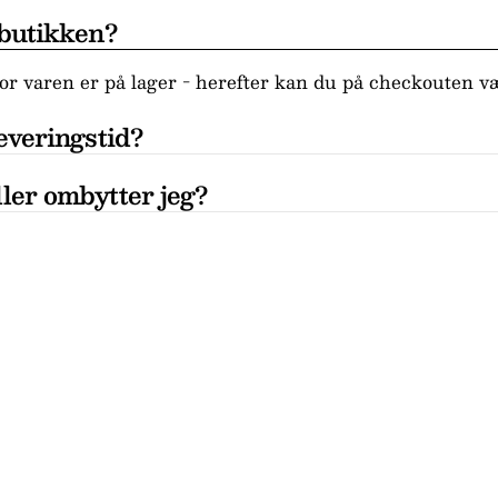
 butikken?
r varen er på lager - herefter kan du på checkouten væ
everingstid?
ler ombytter jeg?