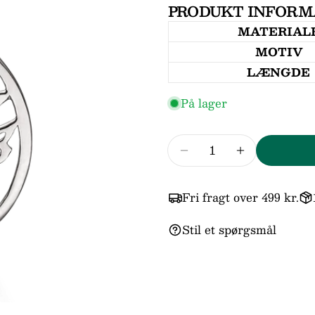
PRODUKT INFORM
Din
MATERIAL
email
MOTIV
Din
telefo
LÆNGDE
Din
På lager
beske
Antal
Reducer mængden fo
Forøg mæng
Felter
Fri fragt over 499 kr.
Stil et spørgsmål