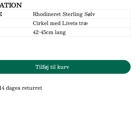
ATION
E
Rhodineret Sterling Sølv
Cirkel med Livets træ
n
42-45cm lang
d
Tilføj til kurv
r Støvring Design Sølv Halskæde Med Livets Tr
den for Støvring Design Sølv Halskæde Med Live
ne markeret med * er obligatoriske.
Send spørgsmål
14 dages returret