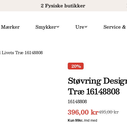
2 Fysiske butikker
F
Mærker
Smykker
Ure
Service &
 Livets Træ 16148808
20%
Støvring Desig
Træ 16148808
SKU:
16148808
396,00 kr
Udsalgspris
Normal
495,00 kr
Dit
pris
navn