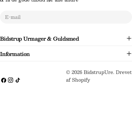
E-
mail
Bidstrup Urmager & Guldsmed
Information
Betalingsmetoder
© 2026
BidstrupUre
.
Drevet
af Shopify
Facebook
Instagram
TikTok