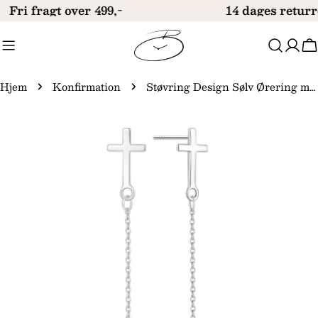
Gå
Fri fragt over 499,-
14 dages returr
til
indhold
V
Hjem
Konfirmation
Støvring Design Sølv Ørering med Kors på Kæde 13348972
Gå
til
produktinformation
Åbn medie 0 i modal