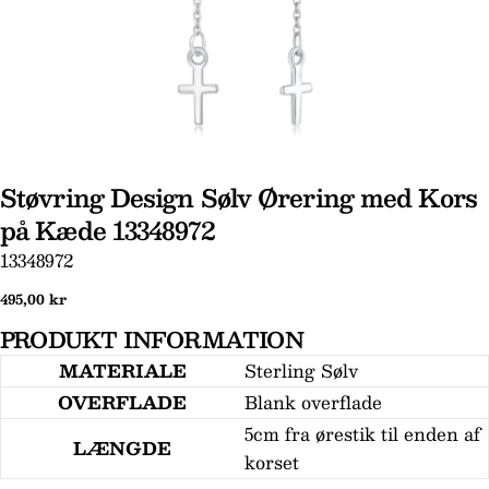
Støvring Design Sølv Ørering med Kors
på Kæde 13348972
Stil et spørgsmål
SKU:
13348972
Dit
Normal
495,00 kr
navn
pris
PRODUKT INFORMATION
Din
email
MATERIALE
Sterling Sølv
Din
OVERFLADE
Blank overflade
telefon
5cm fra ørestik til enden af
LÆNGDE
Din
korset
besked