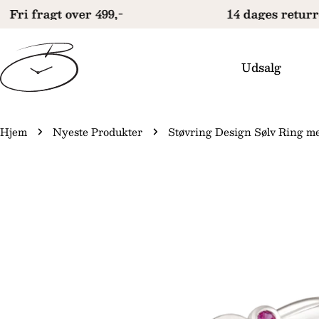
Gå
Fri fragt over 499,-
14 dages returre
til
indhold
Udsalg
Hjem
Nyeste Produkter
Støvring Design Sølv Ring me
Gå
til
produktinformation