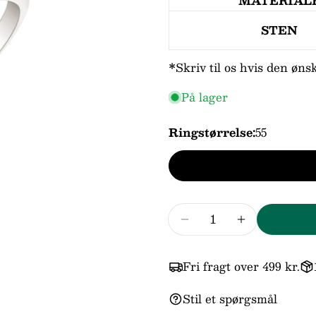
MATERIAL
navn
Din
STEN
email
Din
*Skriv til os hvis den øns
telefo
Din
På lager
beske
Ringstørrelse:
55
Felter
Antal
Reducer mængden for
Forøg mængd
Fri fragt over 499 kr.
Stil et spørgsmål