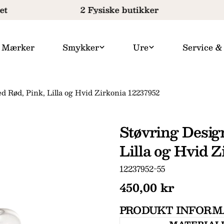
t
2 Fysiske butikker
Mærker
Smykker
Ure
Service &
d Rød, Pink, Lilla og Hvid Zirkonia 12237952
Støvring Desig
Lilla og Hvid Z
SKU:
12237952-55
Normal
450,00 kr
pris
PRODUKT INFORM
Dit