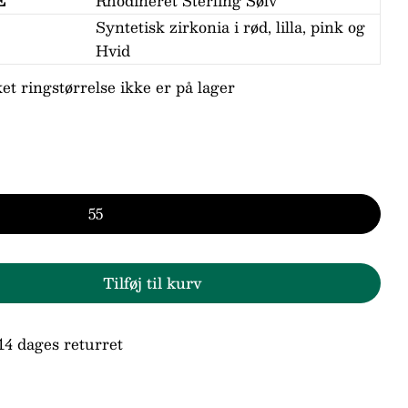
E
Rhodineret Sterling Sølv
Syntetisk zirkonia i rød, lilla, pink og
Hvid
ket ringstørrelse ikke er på lager
n
d
55
ne markeret med * er obligatoriske.
Send spørgsmål
Tilføj til kurv
 Støvring Design Sølv Ring med Rød, Pink, Lilla
en for Støvring Design Sølv Ring med Rød, Pink,
14 dages returret