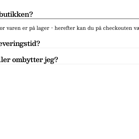
 butikken?
r varen er på lager - herefter kan du på checkouten væ
everingstid?
ler ombytter jeg?