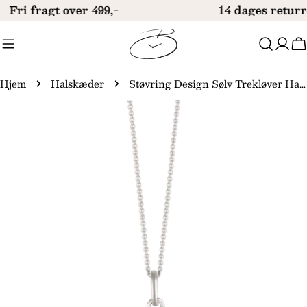
Gå
Fri fragt over 499,-
14 dages returr
til
indhold
V
Hjem
Halskæder
Støvring Design Sølv Trekløver Halskæde med Zirkonia 16239170
Gå
til
produktinformation
Åbn medie 0 i modal