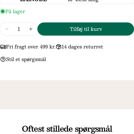
besked
På lager
Felterne markeret med * er obligatoriske.
Antal
Tilføj til kurv
Reducer mængden for Støvring Design Sølv Tr
Forøg mængden for Støvring Design S
Send spørgsmål
Fri fragt over 499 kr.
14 dages returret
Stil et spørgsmål
Oftest stillede spørgsmål