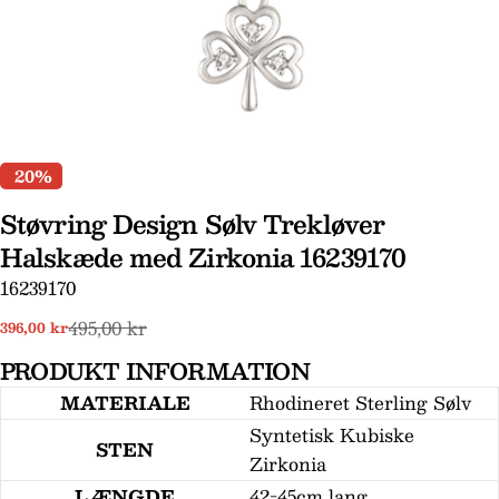
20%
Støvring Design Sølv Trekløver
Halskæde med Zirkonia 16239170
Stil et spørgsmål
SKU:
16239170
Dit
495,00 kr
navn
396,00 kr
Udsalgspris
Normal
pris
Din
PRODUKT INFORMATION
email
MATERIALE
Rhodineret Sterling Sølv
Din
Syntetisk Kubiske
telefon
STEN
Zirkonia
Din
LÆNGDE
42-45cm lang