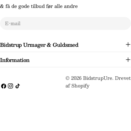
& få de gode tilbud før alle andre
E-
mail
Bidstrup Urmager & Guldsmed
Information
Betalingsmetoder
© 2026
BidstrupUre
.
Drevet
af Shopify
Facebook
Instagram
TikTok