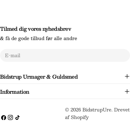
Tilmed dig vores nyhedsbrev
& få de gode tilbud før alle andre
E-
mail
Bidstrup Urmager & Guldsmed
Information
Betalingsmetoder
© 2026
BidstrupUre
.
Drevet
af Shopify
Facebook
Instagram
TikTok