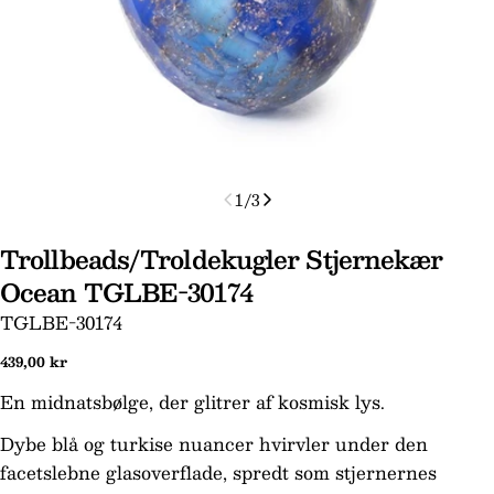
1
/
3
Trollbeads/Troldekugler Stjernekær
Ocean TGLBE-30174
SKU:
TGLBE-30174
Stil et spørgsmål
Normal
439,00 kr
pris
Dit
En midnatsbølge, der glitrer af kosmisk lys.
navn
Dybe blå og turkise nuancer hvirvler under den
Din
facetslebne glasoverflade, spredt som stjernernes
email