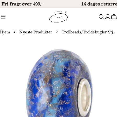
Gå
Fri fragt over 499,-
14 dages returre
til
indhold
V
Hjem
Nyeste Produkter
Trollbeads/Troldekugler Stjernekær Ocean TGLBE-30174
Gå
til
produktinformation
Åbn medie 0 i modal