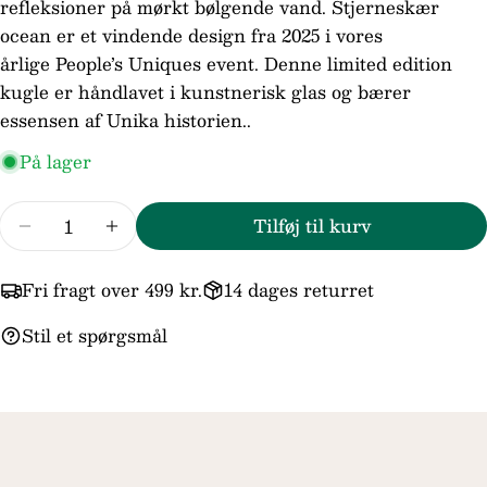
refleksioner på mørkt bølgende vand. Stjerneskær
Din
ocean er et vindende design fra 2025 i vores
telefon
årlige People’s Uniques event. Denne limited edition
Din
kugle er håndlavet i kunstnerisk glas og bærer
besked
essensen af Unika historien..
På lager
Felterne markeret med * er obligatoriske.
Antal
Send spørgsmål
Tilføj til kurv
Reducer mængden for Trollbeads/Troldekugl
Forøg mængden for Trollbeads/Trold
Fri fragt over 499 kr.
14 dages returret
Stil et spørgsmål