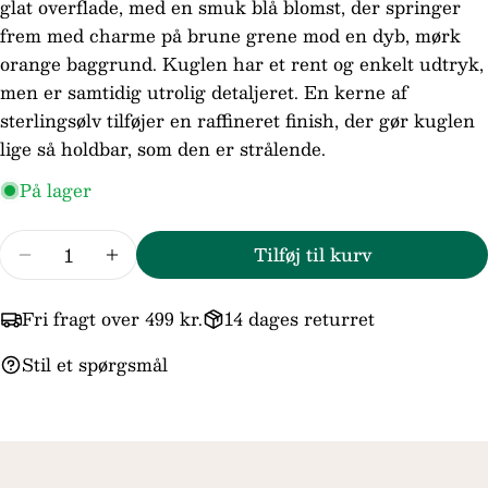
glat overflade, med en smuk blå blomst, der springer
Din
frem med charme på brune grene mod en dyb, mørk
telefon
orange baggrund. Kuglen har et rent og enkelt udtryk,
Din
men er samtidig utrolig detaljeret. En kerne af
besked
sterlingsølv tilføjer en raffineret finish, der gør kuglen
lige så holdbar, som den er strålende.
På lager
Felterne markeret med * er obligatoriske.
Send spørgsmål
Antal
Tilføj til kurv
Reducer mængden for Trollbeads/Troldekugle
Forøg mængden for Trollbeads/Trolde
Fri fragt over 499 kr.
14 dages returret
Stil et spørgsmål