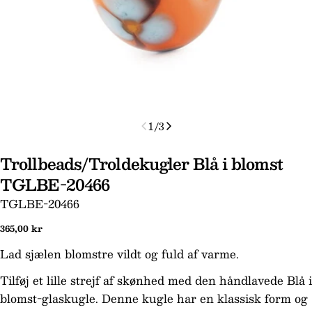
1
/
3
Trollbeads/Troldekugler Blå i blomst
TGLBE-20466
SKU:
TGLBE-20466
Normal
365,00 kr
Stil et spørgsmål
pris
Lad sjælen blomstre vildt og fuld af varme.
Dit
navn
Tilføj et lille strejf af skønhed med den håndlavede Blå i
Din
blomst-glaskugle. Denne kugle har en klassisk form og
email