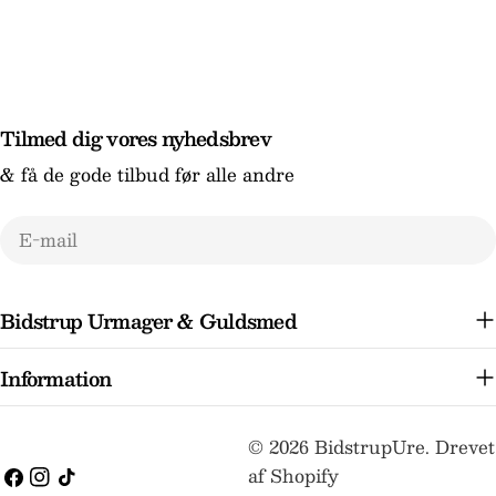
Tilmed dig vores nyhedsbrev
& få de gode tilbud før alle andre
E-
mail
Bidstrup Urmager & Guldsmed
Information
Betalingsmetoder
© 2026
BidstrupUre
.
Drevet
af Shopify
Facebook
Instagram
TikTok