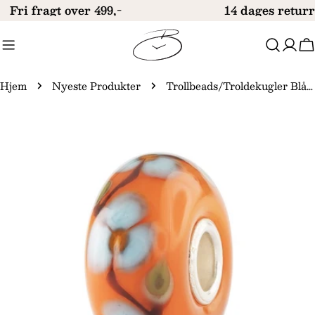
Gå
Fri fragt over 499,-
14 dages returr
til
indhold
V
Hjem
Nyeste Produkter
Trollbeads/Troldekugler Blå i blomst TGLBE-20466
Gå
til
produktinformation
Åbn medie 0 i modal