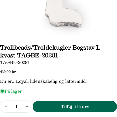
Stil et spørgsmål
Trollbeads/Troldekugler Bogstav L
kvast TAGBE-20281
Dit
navn
SKU:
TAGBE-20281
Din
Normal
439,00 kr
email
pris
Du er… Loyal, lidenskabelig og lattermild.
Din
telefon
På lager
Din
besked
Antal
Tilføj til kurv
Reducer mængden for Trollbeads/Troldekugle
Forøg mængden for Trollbeads/Trold