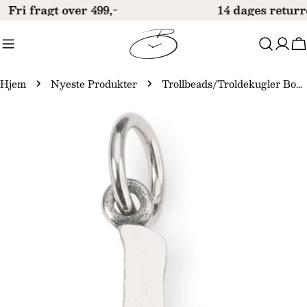
Gå
Fri fragt over 499,-
14 dages returr
til
indhold
V
Hjem
Nyeste Produkter
Trollbeads/Troldekugler Bogstav L kvast TAGBE-20281
Gå
til
produktinformation
Åbn medie 0 i modal