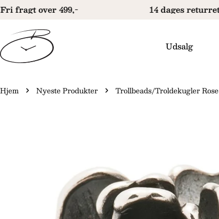
Gå
ri fragt over 499,-
14 dages returret
til
indhold
Udsalg
Hjem
Nyeste Produkter
Trollbeads/Troldekugler Ro
Gå
il
produktinformation