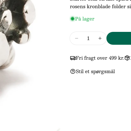
rosens kronblade folder s
På lager
Antal
Reducer mængden fo
Forøg mæng
Fri fragt over 499 kr.
Stil et spørgsmål
Dit
navn
Din
email
Din
telefo