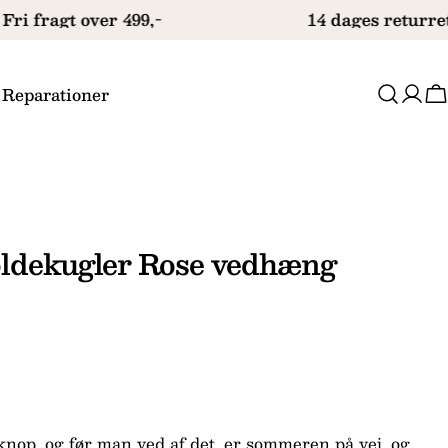
ri fragt over 499,-
14 dages returret
 Reparationer
V
oldekugler Rose vedhæng
 knop, og før man ved af det, er sommeren på vej, og