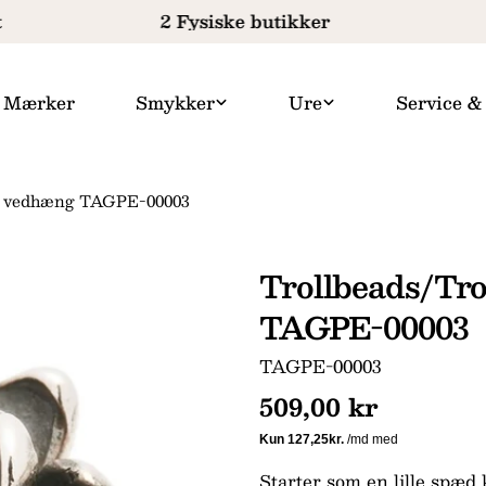
2 Fysiske butikker
F
Mærker
Smykker
Ure
Service &
se vedhæng TAGPE-00003
Trollbeads/Tr
TAGPE-00003
SKU:
TAGPE-00003
Normal
509,00 kr
pris
Starter som en lille spæd