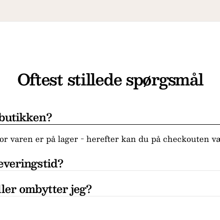
Oftest stillede spørgsmål
 butikken?
r varen er på lager - herefter kan du på checkouten væ
everingstid?
ler ombytter jeg?