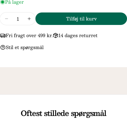
På lager
besked
Antal
Tilføj til kurv
Reducer mængden for Trollbeads/Troldekugle
Forøg mængden for Trollbeads/Trold
Felterne markeret med * er obligatoriske.
Fri fragt over 499 kr.
14 dages returret
Send spørgsmål
Stil et spørgsmål
Oftest stillede spørgsmål