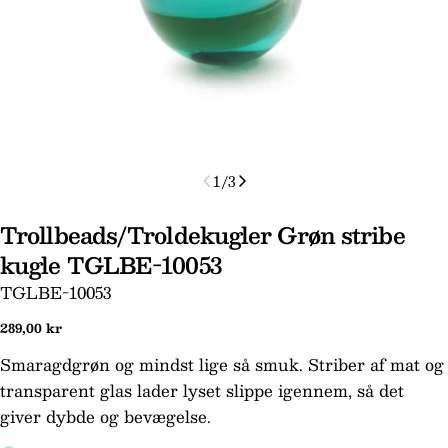
1
/
3
Trollbeads/Troldekugler Grøn stribe
Stil et spørgsmål
kugle TGLBE-10053
Dit
SKU:
TGLBE-10053
navn
Normal
289,00 kr
Din
pris
email
Smaragdgrøn og mindst lige så smuk. Striber af mat og
transparent glas lader lyset slippe igennem, så det
Din
telefon
giver dybde og bevægelse.
Din