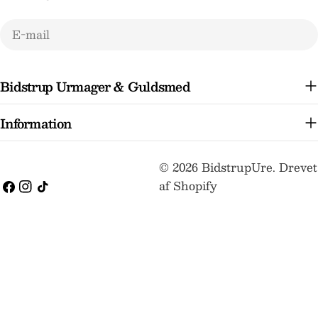
E-
mail
Bidstrup Urmager & Guldsmed
Information
Betalingsmetoder
© 2026
BidstrupUre
.
Drevet
af Shopify
Facebook
Instagram
TikTok