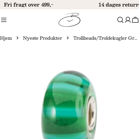
Gå
Fri fragt over 499,-
14 dages returr
til
indhold
V
Hjem
Nyeste Produkter
Trollbeads/Troldekugler Grøn stribe kugle TGLBE-10053
Gå
til
produktinformation
Åbn medie 0 i modal