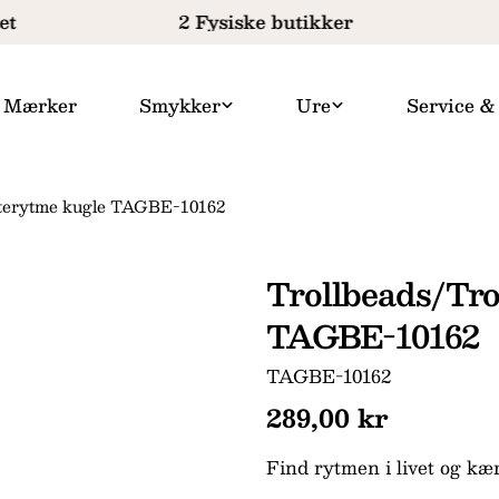
t
2 Fysiske butikker
Mærker
Smykker
Ure
Service &
rterytme kugle TAGBE-10162
Trollbeads/Tro
TAGBE-10162
SKU:
TAGBE-10162
Normal
289,00 kr
pris
Find rytmen i livet og kæ