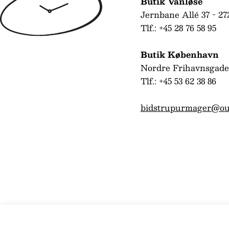
Butik Vanløse
Jernbane Allé 37 - 27
Tlf.: +45 28 76 58 95
Butik København
Nordre Frihavnsgade
Tlf.: +45 53 62 38 86
bidstrupurmager@ou
Trollbeads/Troldekugler Hjerterytme ku