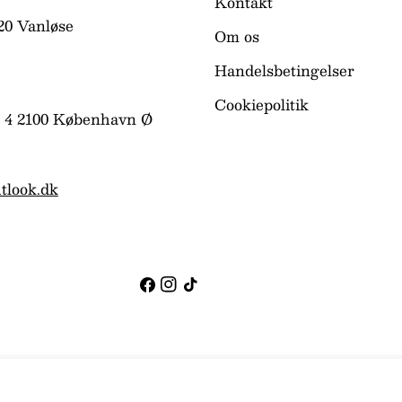
Kontakt
20 Vanløse
Om os
Handelsbetingelser
Cookiepolitik
 4 2100 København Ø
tlook.dk
Facebook
Instagram
TikTok
gle TAGBE-10162