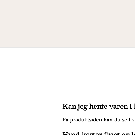
Kan jeg hente varen i
På produktsiden kan du se hvo
Hvad koster fragt og l