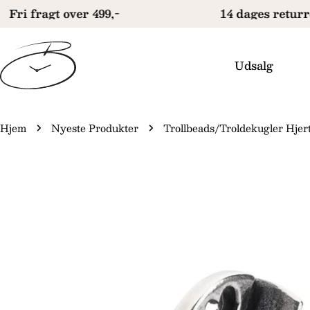
Gå
Fri fragt over 499,-
14 dages returre
til
indhold
Udsalg
Hjem
Nyeste Produkter
Trollbeads/Troldekugler Hje
Gå
il
produktinformation