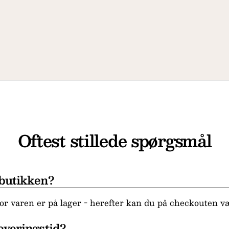
Oftest stillede spørgsmål
 butikken?
r varen er på lager - herefter kan du på checkouten væ
everingstid?