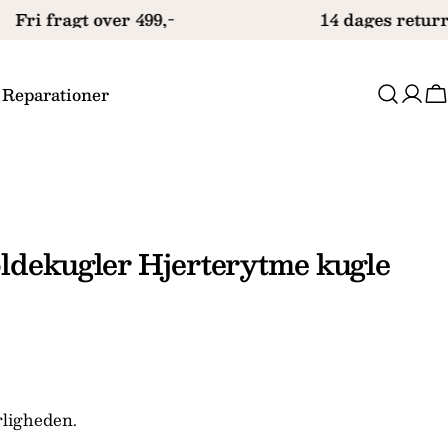
Fri fragt over 499,-
14 dages returre
 Reparationer
V
ldekugler Hjerterytme kugle
rligheden.