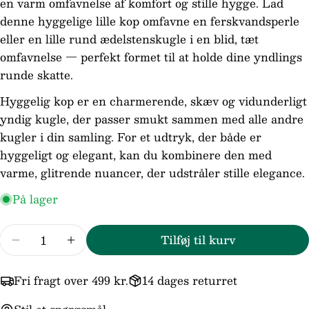
en varm omfavnelse af komfort og stille hygge. Lad
denne hyggelige lille kop omfavne en ferskvandsperle
Din
email
eller en lille rund ædelstenskugle i en blid, tæt
omfavnelse — perfekt formet til at holde dine yndlings
Din
telefon
runde skatte.
Din
Hyggelig kop er en charmerende, skæv og vidunderligt
besked
yndig kugle, der passer smukt sammen med alle andre
kugler i din samling. For et udtryk, der både er
hyggeligt og elegant, kan du kombinere den med
Felterne markeret med * er obligatoriske.
varme, glitrende nuancer, der udstråler stille elegance.
Send spørgsmål
På lager
Antal
Tilføj til kurv
Reducer mængden for Trollbeads/Troldekugle
Forøg mængden for Trollbeads/Trold
Fri fragt over 499 kr.
14 dages returret