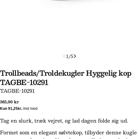
1
/
5
Trollbeads/Troldekugler Hyggelig kop
TAGBE-10291
SKU:
TAGBE-10291
Normal
365,00 kr
pris
Tag en slurk, træk vejret, og lad dagen folde sig ud.
Stil et spørgsmål
Formet som en elegant sølvtekop, tilbyder denne kugle
Dit
navn