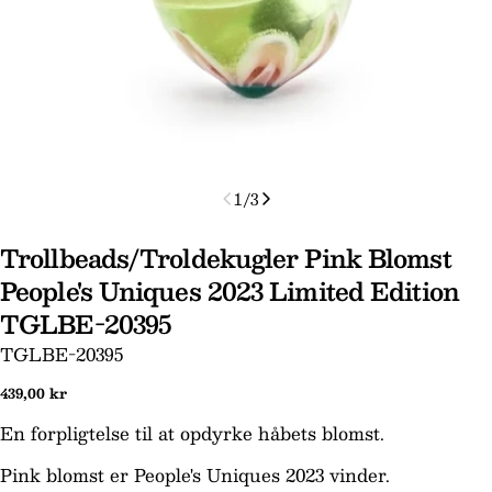
1
/
3
Trollbeads/Troldekugler Pink Blomst
People's Uniques 2023 Limited Edition
TGLBE-20395
Stil et spørgsmål
SKU:
TGLBE-20395
Dit
Normal
439,00 kr
navn
pris
Din
En forpligtelse til at opdyrke håbets blomst.
email
Pink blomst er People's Uniques 2023 vinder.
Din