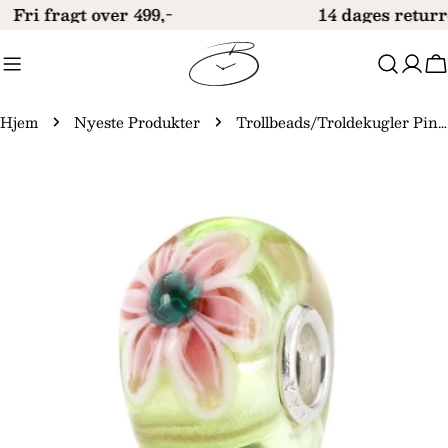
Gå
Fri fragt over 499,-
14 dages returr
til
indhold
V
Hjem
Nyeste Produkter
Trollbeads/Troldekugler Pink Blomst People's Uniques 2023 Limited Edition TGLBE-20395
Gå
til
produktinformation
Åbn medie 0 i modal