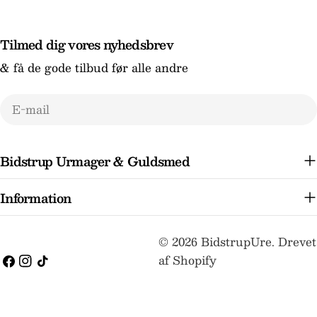
Tilmed dig vores nyhedsbrev
& få de gode tilbud før alle andre
E-
mail
Bidstrup Urmager & Guldsmed
Information
Betalingsmetoder
© 2026
BidstrupUre
.
Drevet
af Shopify
Facebook
Instagram
TikTok