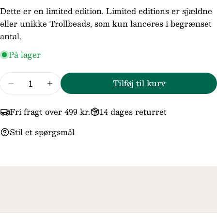
telefon
Dette er en limited edition. Limited editions er sjældne
Din
eller unikke Trollbeads, som kun lanceres i begrænset
besked
antal.
På lager
Felterne markeret med * er obligatoriske.
Antal
Tilføj til kurv
Reducer mængden for Trollbeads/Troldekugle
Forøg mængden for Trollbeads/Trolde
Send spørgsmål
Fri fragt over 499 kr.
14 dages returret
Stil et spørgsmål