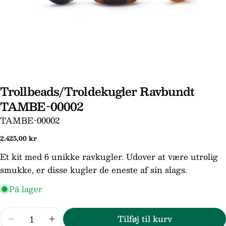
Trollbeads/Troldekugler Ravbundt
Stil et spørgsmål
TAMBE-00002
Dit
SKU:
TAMBE-00002
navn
Din
Normal
2.425,00 kr
email
pris
Et kit med 6 unikke ravkugler. Udover at være utrolig
Din
smukke, er disse kugler de eneste af sin slags.
telefon
På lager
Din
besked
Antal
Tilføj til kurv
Reducer mængden for Trollbeads/Troldekugl
Forøg mængden for Trollbeads/Trol