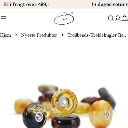
Gå
Fri fragt over 499,-
14 dages returr
til
indhold
V
Hjem
Nyeste Produkter
Trollbeads/Troldekugler Ravbundt TAMBE-00002
Gå
til
produktinformation
Åbn medie 0 i modal