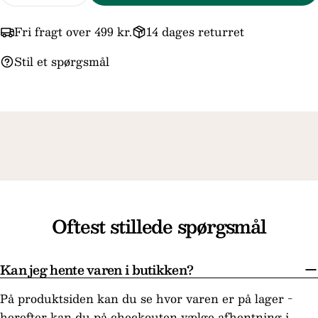
Felterne markeret med * er obligatoriske.
Fri fragt over 499 kr.
14 dages returret
Send spørgsmål
Stil et spørgsmål
Oftest stillede spørgsmål
Kan jeg hente varen i butikken?
På produktsiden kan du se hvor varen er på lager -
herefter kan du på checkouten vælge afhentning i