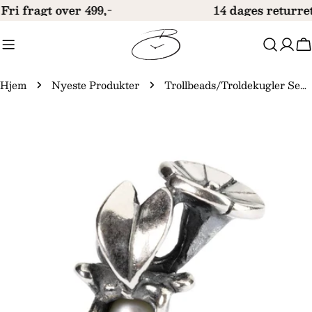
Gå
Fri fragt over 499,-
14 dages returre
til
indhold
V
Hjem
Nyeste Produkter
Trollbeads/Troldekugler September snerle kugle TAGBE-00035
Gå
til
produktinformation
Åbn medie 0 i modal