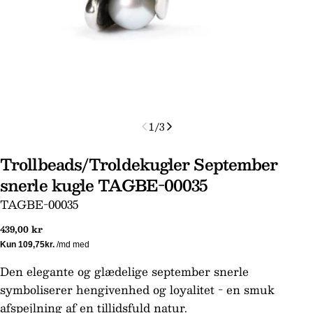
1
/
3
Trollbeads/Troldekugler September
snerle kugle TAGBE-00035
Stil et spørgsmål
SKU:
TAGBE-00035
Dit
Normal
439,00 kr
navn
pris
Din
Den elegante og glædelige september snerle
email
symboliserer hengivenhed og loyalitet - en smuk
Din
afspejlning af en tillidsfuld natur.
telefon