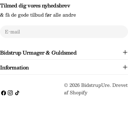
Tilmed dig vores nyhedsbrev
& få de gode tilbud før alle andre
E-
mail
Bidstrup Urmager & Guldsmed
Information
Betalingsmetoder
© 2026
BidstrupUre
.
Drevet
af Shopify
Facebook
Instagram
TikTok