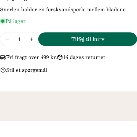
Din
Snerlen holder en ferskvandsperle mellem bladene.
besked
På lager
Antal
Felterne markeret med * er obligatoriske.
Tilføj til kurv
Reducer mængden for Trollbeads/Troldekugle
Forøg mængden for Trollbeads/Trold
Send spørgsmål
Fri fragt over 499 kr.
14 dages returret
Stil et spørgsmål