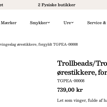
t
2 Fysiske butikker
Mærker
Smykker
Ure
Service &
 vingeslag ørestikkere, forgyldt TGPEA-00008
Trollbeads/Tro
ørestikkere, f
SKU:
TGPEA-00008
Normal
739,00 kr
pris
Let som vinger, fulde af h
Dit
navn