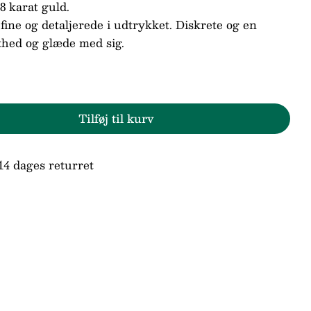
8 karat guld.
ine og detaljerede i udtrykket. Diskrete og en
thed og glæde med sig.
n
d
Tilføj til kurv
 Trollbeads/Troldekugler Små vingeslag øresti
en for Trollbeads/Troldekugler Små vingeslag ø
ne markeret med * er obligatoriske.
14 dages returret
Send spørgsmål