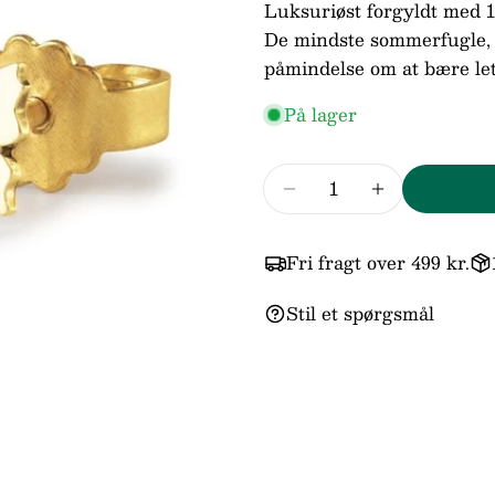
Luksuriøst forgyldt med 1
Din
De mindste sommerfugle, f
email
påmindelse om at bære le
Din
telefo
På lager
Din
beske
Antal
Reducer mængden for
Forøg mængd
Felter
Fri fragt over 499 kr.
Stil et spørgsmål