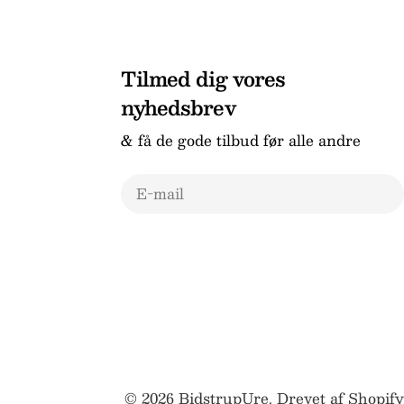
Tilmed dig vores
nyhedsbrev
& få de gode tilbud før alle andre
E-
mail
© 2026
BidstrupUre
.
Drevet af Shopify