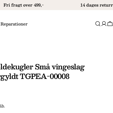
Fri fragt over 499,-
14 dages returre
 Reparationer
V
ldekugler Små vingeslag
orgyldt TGPEA-00008
Stil et spørgsmål
åb.