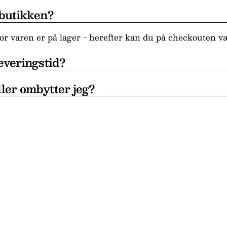
 butikken?
r varen er på lager - herefter kan du på checkouten væ
everingstid?
ler ombytter jeg?