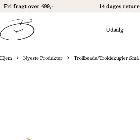
Gå
Fri fragt over 499,-
14 dages returre
til
indhold
Udsalg
Hjem
Nyeste Produkter
Trollbeads/Troldekugler Små
Gå
til
produktinformation