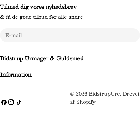
Tilmed dig vores nyhedsbrev
& få de gode tilbud før alle andre
E-
mail
Bidstrup Urmager & Guldsmed
Information
Betalingsmetoder
© 2026
BidstrupUre
.
Drevet
af Shopify
Facebook
Instagram
TikTok