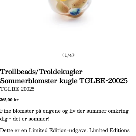
1
/
4
Trollbeads/Troldekugler
Sommerblomster kugle TGLBE-20025
Stil et spørgsmål
SKU:
TGLBE-20025
Dit
Normal
365,00 kr
navn
pris
Fine blomster på engene og liv der summer omkring
Din
dig - det er sommer!
email
Din
Dette er en Limited Edition-udgave. Limited Editions
telefon