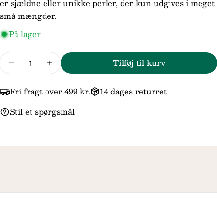
er sjældne eller unikke perler, der kun udgives i meget
Din
små mængder.
besked
På lager
Antal
Felterne markeret med * er obligatoriske.
Tilføj til kurv
Reducer mængden for Trollbeads/Troldekugl
Forøg mængden for Trollbeads/Trol
Send spørgsmål
Fri fragt over 499 kr.
14 dages returret
Stil et spørgsmål