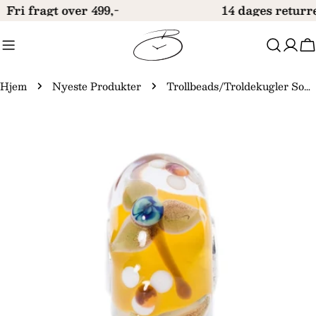
Gå
Fri fragt over 499,-
14 dages returre
til
indhold
V
Hjem
Nyeste Produkter
Trollbeads/Troldekugler Sommerblomster kugle TGLBE-20025
Gå
til
produktinformation
Åbn medie 0 i modal