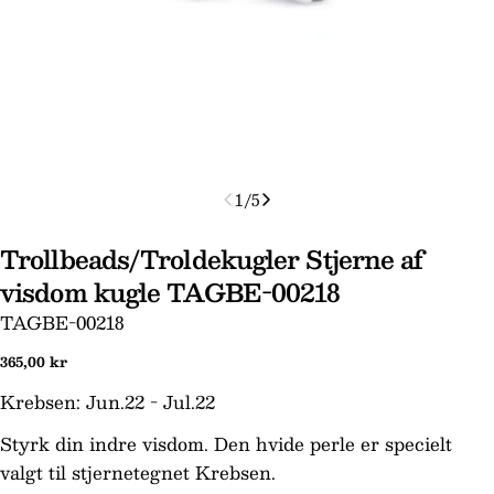
1
/
5
Trollbeads/Troldekugler Stjerne af
Stil et spørgsmål
visdom kugle TAGBE-00218
SKU:
TAGBE-00218
Dit
navn
Normal
365,00 kr
Din
pris
Krebsen: Jun.22 - Jul.22
email
Din
Styrk din indre visdom. Den hvide perle er specielt
telefon
valgt til stjernetegnet Krebsen.
Din