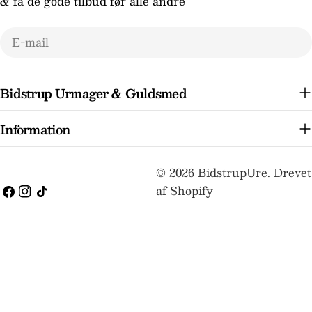
& få de gode tilbud før alle andre
E-
mail
Bidstrup Urmager & Guldsmed
Information
Betalingsmetoder
© 2026
BidstrupUre
.
Drevet
af Shopify
Facebook
Instagram
TikTok