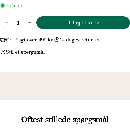
På lager
besked
Antal
Tilføj til kurv
Reducer mængden for Trollbeads/Troldekugler
Forøg mængden for Trollbeads/Trolde
Felterne markeret med * er obligatoriske.
Fri fragt over 499 kr.
14 dages returret
Send spørgsmål
Stil et spørgsmål
Oftest stillede spørgsmål