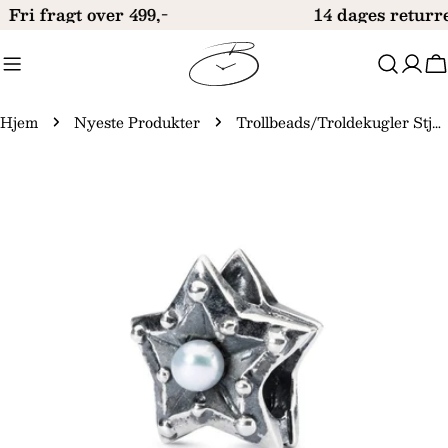
Gå
Fri fragt over 499,-
14 dages returre
til
indhold
V
Hjem
Nyeste Produkter
Trollbeads/Troldekugler Stjerne af visdom kugle TAGBE-00218
Gå
til
produktinformation
Åbn medie 0 i modal