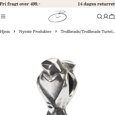
Gå
Fri fragt over 499,-
14 dages returret
til
indhold
V
Hjem
Nyeste Produkter
Trollbeads/Trollbeads Turtelduer kugle TAGBE-20206
Gå
til
produktinformation
Åbn medie 0 i modal