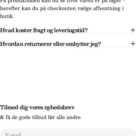
På produktsiden kan du se hvor varen er på lager -
herefter kan du på checkouten vælge afhentning i
butik.
Hvad koster fragt og leveringstid?
Hvordan returnerer eller ombytter jeg?
Tilmed dig vores nyhedsbrev
& få de gode tilbud før alle andre
E-