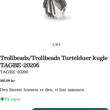
1
/
6
Stil et spørgsmål
Trollbeads/Trollbeads Turtelduer kugle
TAGBE-20206
Dit
navn
SKU:
TAGBE-20206
Din
Normal
365,00 kr
email
pris
Den fineste historie er den, vi har sammen.
Din
telefon
På lager
Din
besked