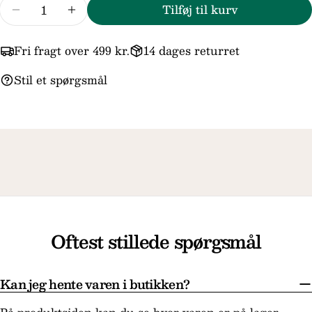
Antal
Tilføj til kurv
Reducer mængden for Trollbeads/Trollbeads 
Forøg mængden for Trollbeads/Troll
Felterne markeret med * er obligatoriske.
Fri fragt over 499 kr.
14 dages returret
Send spørgsmål
Stil et spørgsmål
Oftest stillede spørgsmål
Kan jeg hente varen i butikken?