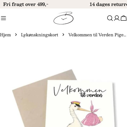
Gå
Fri fragt over 499,-
14 dages returr
til
indhold
V
Hjem
Lykønskningskort
Velkommen til Verden Pige Kort A6
Gå
til
produktinformation