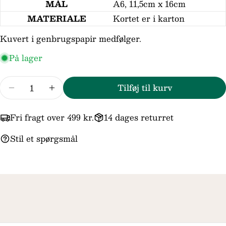
MÅL
A6, 11,5cm x 16cm
email
MATERIALE
Kortet er i karton
Din
telefon
Kuvert i genbrugspapir medfølger.
Din
På lager
besked
Antal
Tilføj til kurv
Reducer mængden for Velkommen til Verden P
Forøg mængden for Velkommen til Ve
Felterne markeret med * er obligatoriske.
Fri fragt over 499 kr.
14 dages returret
Send spørgsmål
Stil et spørgsmål