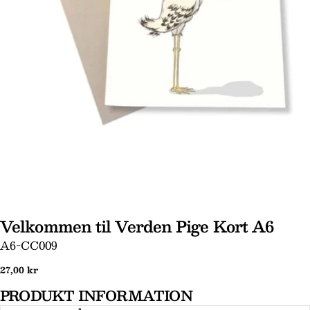
Åbn medie 0 i modal
Velkommen til Verden Pige Kort A6
Stil et spørgsmål
SKU:
A6-CC009
Dit
Normal
27,00 kr
navn
pris
PRODUKT INFORMATION
Din