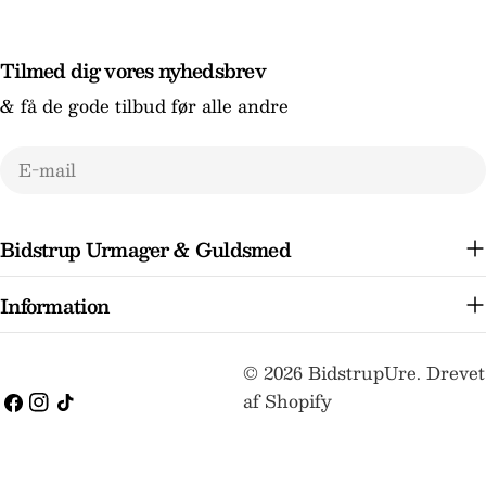
Tilmed dig vores nyhedsbrev
& få de gode tilbud før alle andre
E-
mail
Bidstrup Urmager & Guldsmed
Information
Betalingsmetoder
© 2026
BidstrupUre
.
Drevet
af Shopify
Facebook
Instagram
TikTok